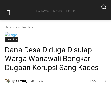
RAJAWALINEWS GROUP
Beranda
Headline
Headline
Dana Desa Diduga Disulap!
Warga Wanawali Bongkar
Dugaan Korupsi Sang Kades
By
adminrj
Mei 3, 2025
427
0