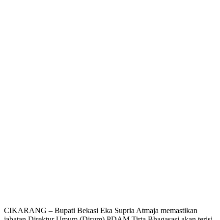
CIKARANG – Bupati Bekasi Eka Supria Atmaja memastikan
jabatan Direktur Umum (Dirum) PDAM Tirta Bhagasasi akan terisi