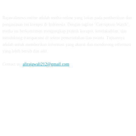
ABOUT US
Rajawalinews.online adalah media online yang fokus pada pemberitaan dan
pengawasan isu korupsi di Indonesia. Dengan tagline "Corruption Watch",
media ini berkomitmen mengungkap praktik korupsi, ketidakadilan, dan
mendukung transparansi di sektor pemerintahan dan swasta. Tujuannya
adalah untuk memberikan informasi yang akurat dan mendorong reformasi
yang lebih bersih dan adil.
Contact us:
alirajawali212@gmail.com
FOLLOW US