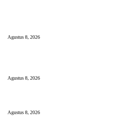
Menanggapi Berita Media Ruang Investigasi, LSM-KCBI Sumsel Desak
Tindakan Tegas: Kartu BPNT Warga Efendi Ditahan Sejak 2021, Siapa ya
Bertanggung Jawab?
Agustus 8, 2026
POPULAR POSTS
Minta Presiden Turun Tangan, Relawan Sebut Oknum Beking Bikin Polda
Sumsel Macan Ompong
Agustus 8, 2026
PENGUKUHAN PALANG MERAH REMAJA (PMR) TINGKAT MULA
PERTAMA DI BANGGAI SELATAN
Agustus 8, 2026
Menanggapi Berita Media Ruang Investigasi, LSM-KCBI Sumsel Desak
Tindakan Tegas: Kartu BPNT Warga Efendi Ditahan Sejak 2021, Siapa ya