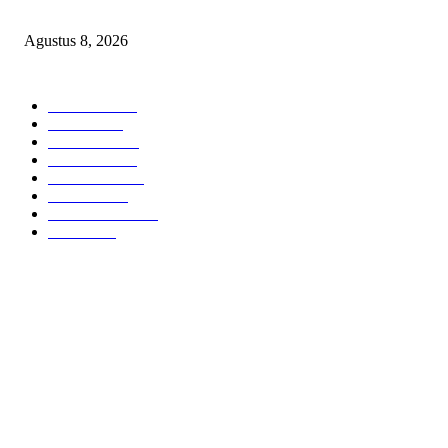
Bertanggung Jawab?
Agustus 8, 2026
POPULAR CATEGORY
Headline
2836
Bekasi
1720
Sumatera
1507
Peristiwa
1183
Purwakarta
842
Nasional
586
Pemerintahan
537
Jakarta
476