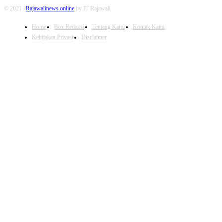
© 2021 |
Rajawalinews.online
by IT Rajawali
Home
Box Redaksi
Tentang Kami
Kontak Kami
Kebijakan Privasi
Disclaimer