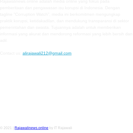
Rajawalinews.online adalah media online yang fokus pada
pemberitaan dan pengawasan isu korupsi di Indonesia. Dengan
tagline "Corruption Watch", media ini berkomitmen mengungkap
praktik korupsi, ketidakadilan, dan mendukung transparansi di sektor
pemerintahan dan swasta. Tujuannya adalah untuk memberikan
informasi yang akurat dan mendorong reformasi yang lebih bersih dan
adil.
Contact us:
alirajawali212@gmail.com
FOLLOW US
© 2021 |
Rajawalinews.online
by IT Rajawali