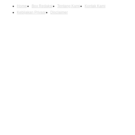
Home
Box Redaksi
Tentang Kami
Kontak Kami
Kebijakan Privasi
Disclaimer