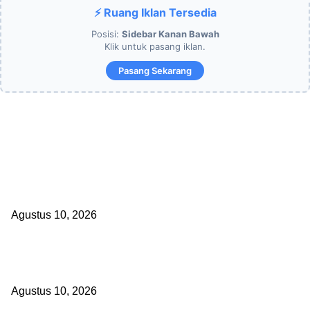
⚡ Ruang Iklan Tersedia
Posisi:
Sidebar Kanan Bawah
Klik untuk pasang iklan.
Pasang Sekarang
EDITOR PICKS
Kepsek SMA Negeri 6 Palembang: HUT RI Momentum Perkuat Kara
dan Semangat Kebangsaan Siswa
Agustus 10, 2026
Hampir 4 Tahun Berlalu, Laporan Lahan Kanjilo Gowa Masih
Dipertanyakan
Agustus 10, 2026