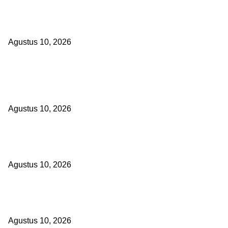
Skandal Matricide OKU Timur: Senpira Raib & Terpidana Dipindah D
diam, Rajawali News Group Layangkan Desakan Hukum ke Kejaksa
Agustus 10, 2026
POPULAR POSTS
Kepsek SMA Negeri 6 Palembang: HUT RI Momentum Perkuat Kara
dan Semangat Kebangsaan Siswa
Agustus 10, 2026
Hampir 4 Tahun Berlalu, Laporan Lahan Kanjilo Gowa Masih
Dipertanyakan
Agustus 10, 2026
Skandal Matricide OKU Timur: Senpira Raib & Terpidana Dipindah D
diam, Rajawali News Group Layangkan Desakan Hukum ke Kejaksa
Agustus 10, 2026