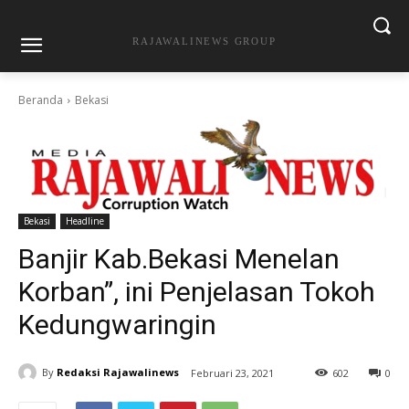
RAJAWALINEWS GROUP
Beranda
Bekasi
Bekasi
Headline
Banjir Kab.Bekasi Menelan
Korban”, ini Penjelasan Tokoh
Kedungwaringin
By
Redaksi Rajawalinews
Februari 23, 2021
602
0