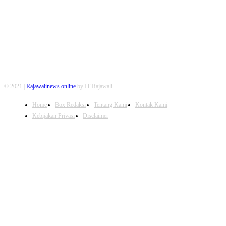
FOLLOW US
© 2021 |
Rajawalinews.online
by IT Rajawali
Home
Box Redaksi
Tentang Kami
Kontak Kami
Kebijakan Privasi
Disclaimer