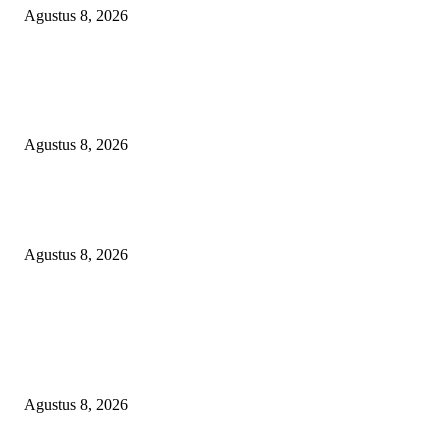
Agustus 8, 2026
DPC XTC SEXYROAD BEKASI “SERBU” PEMKAB: BONGKAR DU
SKANDAL BBM DLH, DESAK PLT BUPATI SERET DAN COPOT DO
SIRAIT!
Agustus 8, 2026
Kepulan Asap Hitam Misterius di Tambang PTBA Gegerkan Warga Tegalre
Manajemen Bungkam?
Agustus 8, 2026
POPULAR POSTS
RAKYAT KECIL DIPERAS, SERTIFIKAT PTSL DITUMBALKAN UT
Relawan Pembela Prabowo Ali Sofyan Minta APH Tangkap Oknum Kades
Bangsat Madugondo: Ini Pengkhianatan Terhadap Program Presiden!
Agustus 8, 2026