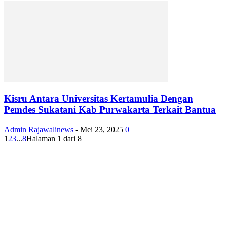
Kisru Antara Universitas Kertamulia Dengan
Pemdes Sukatani Kab Purwakarta Terkait Bantua
Admin Rajawalinews
-
Mei 23, 2025
0
1
2
3
...
8
Halaman 1 dari 8
EDITOR PICKS
RAKYAT KECIL DIPERAS, SERTIFIKAT PTSL DITUMBALKAN UT
Relawan Pembela Prabowo Ali Sofyan Minta APH Tangkap Oknum Kades
Bangsat Madugondo: Ini Pengkhianatan Terhadap Program Presiden!