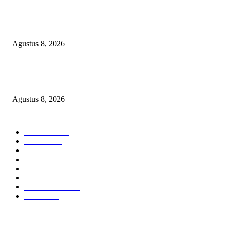
DPC XTC SEXYROAD BEKASI “SERBU” PEMKAB: BONGKAR DU
SKANDAL BBM DLH, DESAK PLT BUPATI SERET DAN COPOT DO
SIRAIT!
Agustus 8, 2026
Kepulan Asap Hitam Misterius di Tambang PTBA Gegerkan Warga Tegalre
Manajemen Bungkam?
Agustus 8, 2026
POPULAR CATEGORY
Headline
2839
Bekasi
1721
Sumatera
1507
Peristiwa
1183
Purwakarta
842
Nasional
586
Pemerintahan
537
Jakarta
476