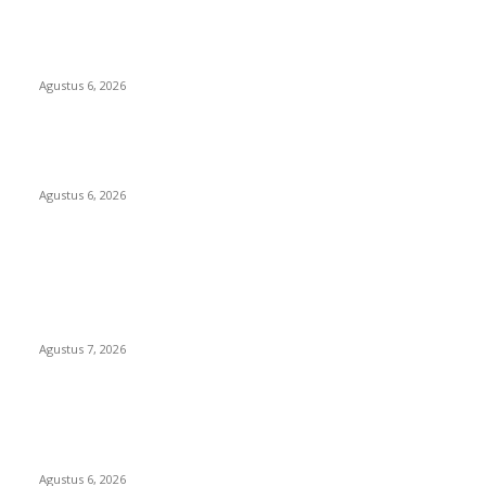
TOPENG BUALAN ‘SALAH KETIK’ RP95,4 MILIAR: CARA HALUS
39 SKPD KABUPATEN BOGOR SEMBUNYIKAN BIAYA PESTA
MEETING DI HOTEL MEWAH
Agustus 6, 2026
Bawa-bawa Nama Kapolres Buat Sogok Pers, LSM KCBI
Desak Polisi Tangkap Oknum (I) Otak Bisnis Batu Bara Ilegal!
Agustus 6, 2026
POPULAR POSTS
WRC PAN-RI Soroti Temuan BPK pada Dinas Perkim Kota
Prabumulih atas Belanja Proyek Jalan Rp6,62 Miliar, Desak
APH Lakukan Pendalaman Menyeluruh
Agustus 7, 2026
TOPENG BUALAN ‘SALAH KETIK’ RP95,4 MILIAR: CARA HALUS
39 SKPD KABUPATEN BOGOR SEMBUNYIKAN BIAYA PESTA
MEETING DI HOTEL MEWAH
Agustus 6, 2026