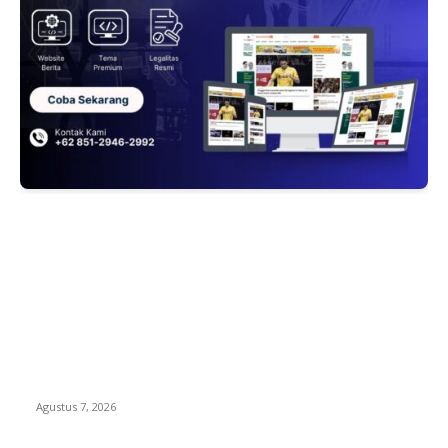
EDITOR PICKS
WRC PAN-RI Soroti Temuan BPK pada Dinas Perkim Kota
Prabumulih atas Belanja Proyek Jalan Rp6,62 Miliar, Desak
APH Lakukan Pendalaman Menyeluruh
Agustus 7, 2026