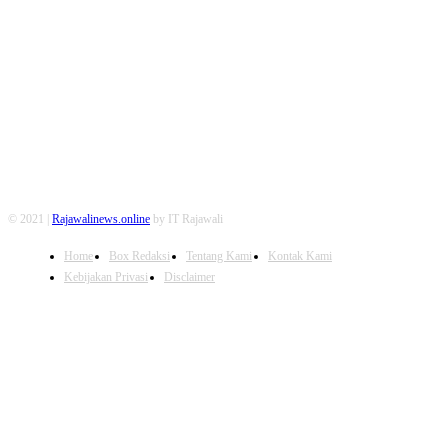
FOLLOW US
© 2021 |
Rajawalinews.online
by IT Rajawali
Home
Box Redaksi
Tentang Kami
Kontak Kami
Kebijakan Privasi
Disclaimer