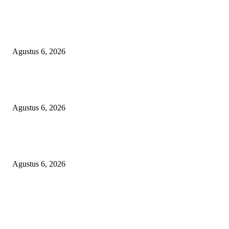
TOPENG BUALAN ‘SALAH KETIK’ RP95,4 MILIAR: CARA HALUS 
SKPD KABUPATEN BOGOR SEMBUNYIKAN BIAYA PESTA MEETI
DI HOTEL MEWAH
Agustus 6, 2026
Bawa-bawa Nama Kapolres Buat Sogok Pers, LSM KCBI Desak Polisi Ta
Oknum (I) Otak Bisnis Batu Bara Ilegal!
Agustus 6, 2026
TANGKAP GEROMBOLAN KEPALA DINAS PENDIDIKAN PUNGLI
BERJEMAAH WILAYAH BENGKULU
Agustus 6, 2026
POPULAR POSTS
TOPENG BUALAN ‘SALAH KETIK’ RP95,4 MILIAR: CARA HALUS 
SKPD KABUPATEN BOGOR SEMBUNYIKAN BIAYA PESTA MEETI
DI HOTEL MEWAH