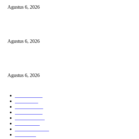
Agustus 6, 2026
Bawa-bawa Nama Kapolres Buat Sogok Pers, LSM KCBI Desak Polisi Ta
Oknum (I) Otak Bisnis Batu Bara Ilegal!
Agustus 6, 2026
TANGKAP GEROMBOLAN KEPALA DINAS PENDIDIKAN PUNGLI
BERJEMAAH WILAYAH BENGKULU
Agustus 6, 2026
POPULAR CATEGORY
Headline
2835
Bekasi
1718
Sumatera
1507
Peristiwa
1183
Purwakarta
842
Nasional
586
Pemerintahan
537
Jakarta
475