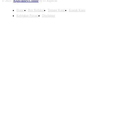
© 2021 |
Rajawalinews.online
by IT Rajawali
Home
Box Redaksi
Tentang Kami
Kontak Kami
Kebijakan Privasi
Disclaimer