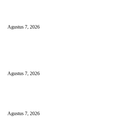
Sepuluh Tahun Beroperasi, Limbah Cemari Lahan Warga, Diduga DLH
Sumenep Masuk Angin
Agustus 7, 2026
POPULAR POSTS
Kaperwil Sumsel Media Rajawalinews Angkat Bicara Dugaan Penggelapa
Desa Rp84 Juta, Kades Argomulyo Belitang Jaya Hilang 3 Bulan Bawa
Anggaran Pembangunan
Agustus 7, 2026
KELALAIAN HUKUM PEMKAB SAROLANGUN: SK DIREKTUR
PERUMDA TSB DINYATAKAN CACAT TOTAL, PENGACARA SENI
KULITI OPINI KUASA HUKUM BUPATI
Agustus 7, 2026
Sepuluh Tahun Beroperasi, Limbah Cemari Lahan Warga, Diduga DLH
Sumenep Masuk Angin