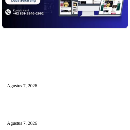
EDITOR PICKS
Kaperwil Sumsel Media Rajawalinews Angkat Bicara Dugaan Penggelapa
Desa Rp84 Juta, Kades Argomulyo Belitang Jaya Hilang 3 Bulan Bawa
Anggaran Pembangunan
Agustus 7, 2026
KELALAIAN HUKUM PEMKAB SAROLANGUN: SK DIREKTUR
PERUMDA TSB DINYATAKAN CACAT TOTAL, PENGACARA SENI
KULITI OPINI KUASA HUKUM BUPATI
Agustus 7, 2026