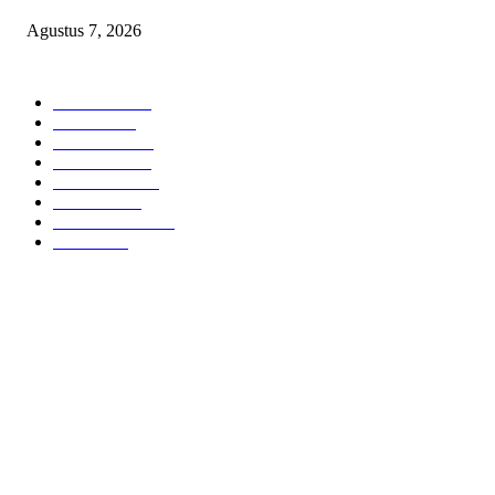
Agustus 7, 2026
POPULAR CATEGORY
Headline
2835
Bekasi
1720
Sumatera
1507
Peristiwa
1183
Purwakarta
842
Nasional
586
Pemerintahan
537
Jakarta
475