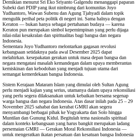
Demikian menurut Sri Eko Sriyanto Galgendu menanggapi paparan
Subeki dari PDIP yang ikut nimbrung dari komunitas Joyo
Yudhantoro, Wawan Subenu dan Agung Tjahyadi dalam topik
mengulik perihal peta politik di negeri ini. Sama halnya dengan
Keraton — bukan hanya sebagai pertahanan budaya — karena
Keraton pun merupakan simbol kepemimpinan yang perlu dijaga
nilai-nilai kesakralan dan spiritualitas bagi bangsa dan negara
Indonesia.
Sementara Joyo Yudhantoro melontarkan gagasan revolusi
kebangsaan setidaknya pada awal Desember 2025 dapat
melahirkan. kesepakatan gerakan untuk masa depan bangsa dan
negara mengatasi masalah kemandegan dalam upaya memberantas
kemiskinan dan kebodohan yang menjadi tujuan utama dari
semangat kemerdekaan bangsa Indonesia.
Sistem Kerajaan Mataram Islam yang dimulai oleh Sultan Agung
perlu menjadi kajian yang serius, utamanya dalam upaya rekonsiliasi
yang perlu segera dilaksanakan untuk kebaikan bersama segenap
warga bangsa dan negara Indonesia. Atas dasar inilah pada 25 – 29
November 2025 sahabat dan kerabat GMRI akan segera
menyambangi berbagai pihak ke Yogyakarta dan Solo hingga
Muntilan dan Gunung Kidul. Begitulah tema nasionalis spiritual
dalam konteks kebangsaan yang harus bangkit merupakan ladang
persemaian GMRI — Gerakan Moral Rekonsiliasi Indonesia —
untuk mengeratkan ikatan persatuan dan kesatuan bangsa Indonesia