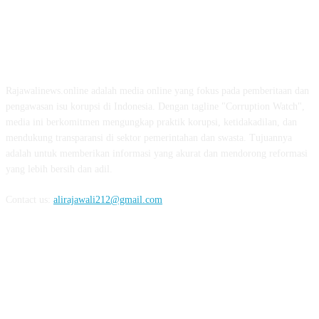
ABOUT US
Rajawalinews.online adalah media online yang fokus pada pemberitaan dan
pengawasan isu korupsi di Indonesia. Dengan tagline "Corruption Watch",
media ini berkomitmen mengungkap praktik korupsi, ketidakadilan, dan
mendukung transparansi di sektor pemerintahan dan swasta. Tujuannya
adalah untuk memberikan informasi yang akurat dan mendorong reformasi
yang lebih bersih dan adil.
Contact us:
alirajawali212@gmail.com
FOLLOW US