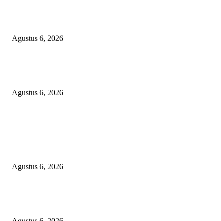
Bawa-bawa Nama Kapolres Buat Sogok Pers, LSM KCBI Desak Polisi Ta
Oknum (I) Otak Bisnis Batu Bara Ilegal!
Agustus 6, 2026
TANGKAP GEROMBOLAN KEPALA DINAS PENDIDIKAN PUNGLI
BERJEMAAH WILAYAH BENGKULU
Agustus 6, 2026
POPULAR POSTS
TOPENG BUALAN ‘SALAH KETIK’ RP95,4 MILIAR: CARA HALUS 
SKPD KABUPATEN BOGOR SEMBUNYIKAN BIAYA PESTA MEETI
DI HOTEL MEWAH
Agustus 6, 2026
Bawa-bawa Nama Kapolres Buat Sogok Pers, LSM KCBI Desak Polisi Ta
Oknum (I) Otak Bisnis Batu Bara Ilegal!
Agustus 6, 2026