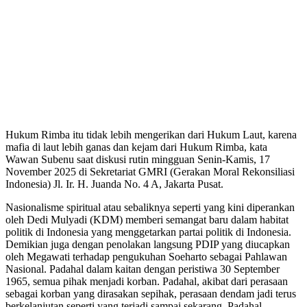
Hukum Rimba itu tidak lebih mengerikan dari Hukum Laut, karena
mafia di laut lebih ganas dan kejam dari Hukum Rimba, kata
Wawan Subenu saat diskusi rutin mingguan Senin-Kamis, 17
November 2025 di Sekretariat GMRI (Gerakan Moral Rekonsiliasi
Indonesia) Jl. Ir. H. Juanda No. 4 A, Jakarta Pusat.
Nasionalisme spiritual atau sebaliknya seperti yang kini diperankan
oleh Dedi Mulyadi (KDM) memberi semangat baru dalam habitat
politik di Indonesia yang menggetarkan partai politik di Indonesia.
Demikian juga dengan penolakan langsung PDIP yang diucapkan
oleh Megawati terhadap pengukuhan Soeharto sebagai Pahlawan
Nasional. Padahal dalam kaitan dengan peristiwa 30 September
1965, semua pihak menjadi korban. Padahal, akibat dari perasaan
sebagai korban yang dirasakan sepihak, perasaan dendam jadi terus
berkelanjutan seperti yang terjadi sampai sekarang. Padahal,