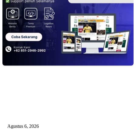
EDITOR PICKS
TOPENG BUALAN ‘SALAH KETIK’ RP95,4 MILIAR: CARA HALUS 
SKPD KABUPATEN BOGOR SEMBUNYIKAN BIAYA PESTA MEETI
DI HOTEL MEWAH
Agustus 6, 2026