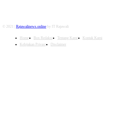
© 2021 |
Rajawalinews.online
by IT Rajawali
Home
Box Redaksi
Tentang Kami
Kontak Kami
Kebijakan Privasi
Disclaimer