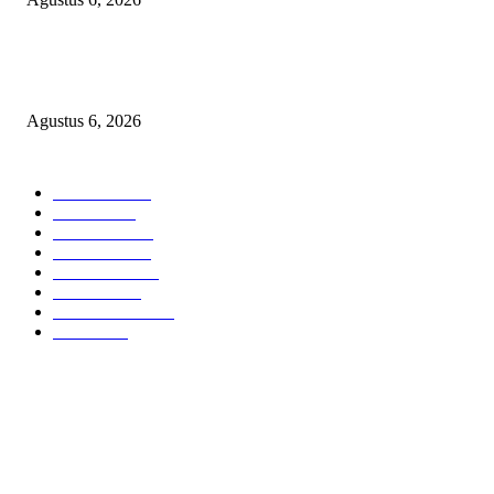
TANGKAP GEROMBOLAN KEPALA DINAS PENDIDIKAN PUNGLI
BERJEMAAH WILAYAH BENGKULU
Agustus 6, 2026
POPULAR CATEGORY
Headline
2835
Bekasi
1718
Sumatera
1507
Peristiwa
1183
Purwakarta
842
Nasional
586
Pemerintahan
537
Jakarta
475