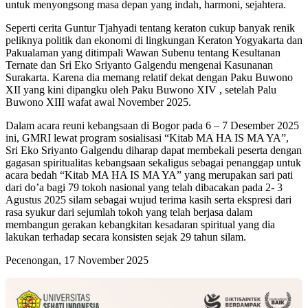
untuk menyongsong masa depan yang indah, harmoni, sejahtera.
Seperti cerita Guntur Tjahyadi tentang keraton cukup banyak renik
peliknya politik dan ekonomi di lingkungan Keraton Yogyakarta dan
Pakualaman yang ditimpali Wawan Subenu tentang Kesultanan
Ternate dan Sri Eko Sriyanto Galgendu mengenai Kasunanan
Surakarta. Karena dia memang relatif dekat dengan Paku Buwono
XII yang kini dipangku oleh Paku Buwono XIV , setelah Palu
Buwono XIII wafat awal November 2025.
Dalam acara reuni kebangsaan di Bogor pada 6 – 7 Desember 2025
ini, GMRI lewat program sosialisasi “Kitab MA HA IS MA YA”,
Sri Eko Sriyanto Galgendu diharap dapat membekali peserta dengan
gagasan spiritualitas kebangsaan sekaligus sebagai penanggap untuk
acara bedah “Kitab MA HA IS MA YA” yang merupakan sari pati
dari do’a bagi 79 tokoh nasional yang telah dibacakan pada 2- 3
Agustus 2025 silam sebagai wujud terima kasih serta ekspresi dari
rasa syukur dari sejumlah tokoh yang telah berjasa dalam
membangun gerakan kebangkitan kesadaran spiritual yang dia
lakukan terhadap secara konsisten sejak 29 tahun silam.
Pecenongan, 17 November 2025