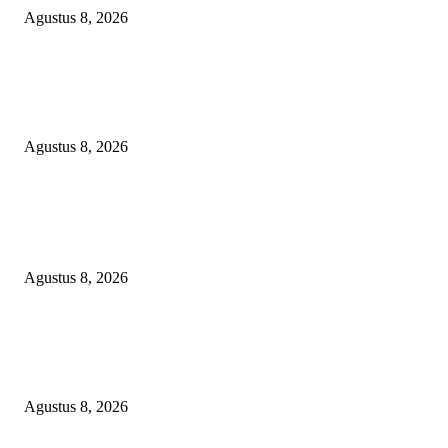
Agustus 8, 2026
DPC XTC SEXYROAD BEKASI “SERBU” PEMKAB: BONGKAR DU
SKANDAL BBM DLH, DESAK PLT BUPATI SERET DAN COPOT DO
SIRAIT!
Agustus 8, 2026
POPULAR POSTS
PEMKAB BEKASI KEHILANGAN 61 KENDARAAN RODA EMPAT
DILIBAS PEJABAT ATAU PENJAHAT
Agustus 8, 2026
RAKYAT KECIL DIPERAS, SERTIFIKAT PTSL DITUMBALKAN UT
Relawan Pembela Prabowo Ali Sofyan Minta APH Tangkap Oknum Kades
Bangsat Madugondo: Ini Pengkhianatan Terhadap Program Presiden!
Agustus 8, 2026