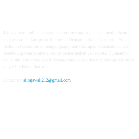
ABOUT US
Rajawalinews.online adalah media online yang fokus pada pemberitaan dan
pengawasan isu korupsi di Indonesia. Dengan tagline "Corruption Watch",
media ini berkomitmen mengungkap praktik korupsi, ketidakadilan, dan
mendukung transparansi di sektor pemerintahan dan swasta. Tujuannya
adalah untuk memberikan informasi yang akurat dan mendorong reformasi
yang lebih bersih dan adil.
Contact us:
alirajawali212@gmail.com
FOLLOW US