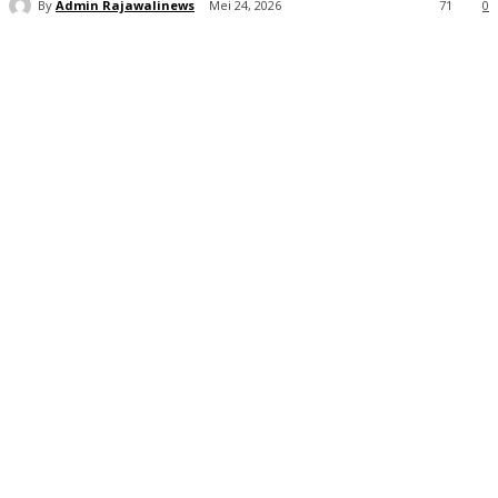
By
Admin Rajawalinews
Mei 24, 2026
71
0