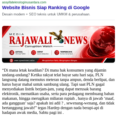
assyifateknologinusantara.com
Website Bisnis Siap Ranking di Google
Desain modern + SEO teknis untuk UMKM & perusahaan.
“Di mana letak keadilan? Di mana hak konsumen yang dijamin
undang-undang? Ketika rakyat telat bayar satu hari saja, PLN
langsung datang memutus meteran tanpa ampun, denda berlipat, dan
harus bayar mahal untuk sambung ulang. Tapi saat PLN gagal
menyediakan listrik berjam-jam, yang dapat merusak barang
elektronik, mematikan usaha, serta para pedagang membuang bahan
makanan, hingga merugikan miliaran rupiah , hanya di jawab ‘maaf,
ada gangguan’ saja? apakah ini adil ? , sewenang-wenang, dan tidak
bertanggung jawab!” tegas Hardep dengan nada berapi-api di
hadapan awak media, Sabtu pagi ini .