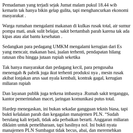
Pemadaman yang terjadi sejak Jumat malam pukul 18.44 wib
kemarin tak hanya bikin gelap gulita, tapi menghancurkan ekonomi
masyarakat .
Warga rumahan mengalami makanan di kulkas rusak total, air sumur
pompa mati, anak sulit belajar, sakit bertambah parah karena tak ada
kipas atau alat bantu kesehatan .
Sedangkan para pedagang UMKM mengalami kerugian dari Es
yang mencair, makanan basi, jualan terhenti, pendapatan hilang
ratusan ribu hingga jutaan rupiah seketika
Tak hanya masyarakat dan pedagang kecil, para pengusaha
menengah & pabrik juga ikut terhenti produksi nya , mesin rusak
akibat lonjakan arus saat nyala kembali, kontrak gagal, kerugian
miliaran rupiah
Dan layanan publik juga terkena imbasnya .Rumah sakit terganggu,
kantor pemerintahan macet, jaringan komunikasi putus total.
Hardep menegaskan, ini bukan sekadar gangguan teknis biasa, tapi
bukti kelalaian parah dan kegagalan manajemen PLN. “Sudah
berulang kali terjadi, tidak ada perbaikan berarti. Anggaran miliaran
diklaim untuk pemeliharaan, tapi hasilnya nol. Ini bukti nyata
manajemen PLN Sumbagut tidak becus, abai, dan meremehkan