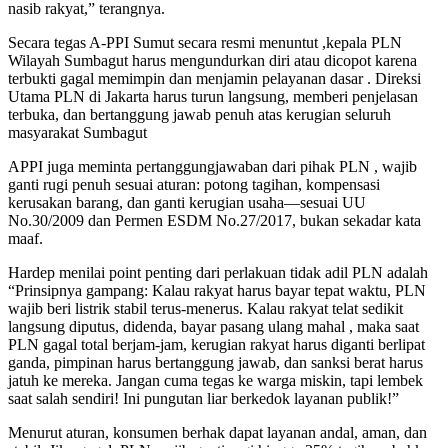
nasib rakyat,” terangnya.
Secara tegas A-PPI Sumut secara resmi menuntut ,kepala PLN
Wilayah Sumbagut harus mengundurkan diri atau dicopot karena
terbukti gagal memimpin dan menjamin pelayanan dasar . Direksi
Utama PLN di Jakarta harus turun langsung, memberi penjelasan
terbuka, dan bertanggung jawab penuh atas kerugian seluruh
masyarakat Sumbagut
APPI juga meminta pertanggungjawaban dari pihak PLN , wajib
ganti rugi penuh sesuai aturan: potong tagihan, kompensasi
kerusakan barang, dan ganti kerugian usaha—sesuai UU
No.30/2009 dan Permen ESDM No.27/2017, bukan sekadar kata
maaf.
Hardep menilai point penting dari perlakuan tidak adil PLN adalah
“Prinsipnya gampang: Kalau rakyat harus bayar tepat waktu, PLN
wajib beri listrik stabil terus-menerus. Kalau rakyat telat sedikit
langsung diputus, didenda, bayar pasang ulang mahal , maka saat
PLN gagal total berjam-jam, kerugian rakyat harus diganti berlipat
ganda, pimpinan harus bertanggung jawab, dan sanksi berat harus
jatuh ke mereka. Jangan cuma tegas ke warga miskin, tapi lembek
saat salah sendiri! Ini pungutan liar berkedok layanan publik!”
Menurut aturan, konsumen berhak dapat layanan andal, aman, dan