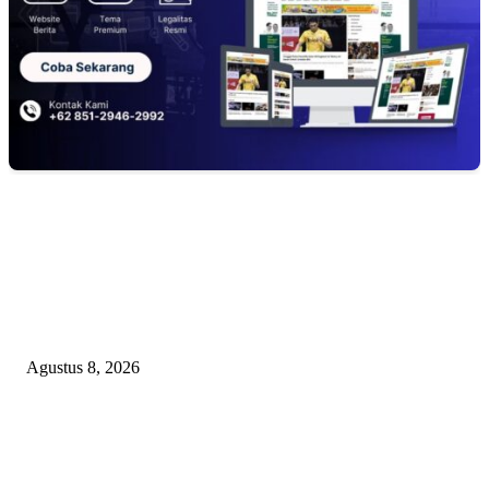
EDITOR PICKS
PEMKAB BEKASI KEHILANGAN 61 KENDARAAN RODA EMPAT
DILIBAS PEJABAT ATAU PENJAHAT
Agustus 8, 2026
RAKYAT KECIL DIPERAS, SERTIFIKAT PTSL DITUMBALKAN UT
Relawan Pembela Prabowo Ali Sofyan Minta APH Tangkap Oknum Kades
Bangsat Madugondo: Ini Pengkhianatan Terhadap Program Presiden!