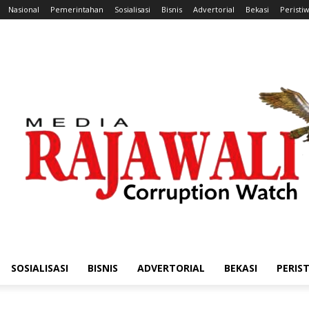
Nasional
Pemerintahan
Sosialisasi
Bisnis
Advertorial
Bekasi
Peristi
SOSIALISASI
BISNIS
ADVERTORIAL
BEKASI
PERIS