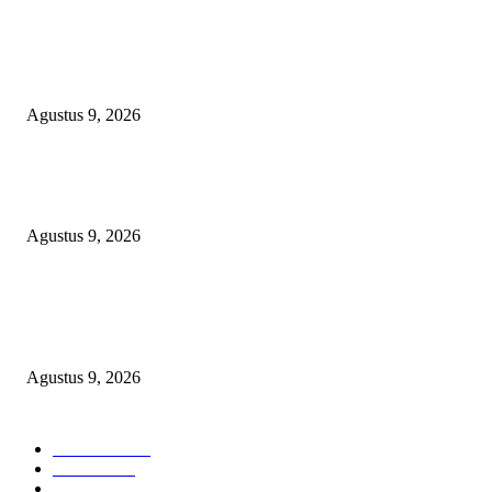
OPERASI GABUNGAN GAGALKAN PENYELUNDUPAN 1,3 TON
KETAMINE DI PERAIRAN NATUNA
Agustus 9, 2026
Polsek Sungai Rotan Ungkap Kasus Pencurian Sepeda Motor, Seorang Resi
Diamankan
Agustus 9, 2026
TOPENG “UMKM BERSAMA BAHAGIA 02” DI BALIK BISNIS
SERAGAM SMAN 1 BABELAN: PUNGLI TERSELUBUNG RP1,95 JU
WAJIB CASH!
Agustus 9, 2026
POPULAR CATEGORY
Headline
2840
Bekasi
1723
Sumatera
1507