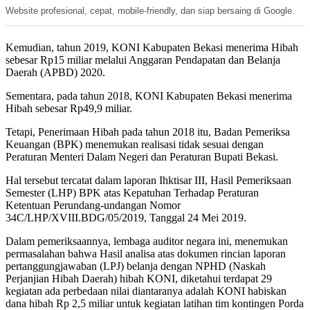
Website profesional, cepat, mobile-friendly, dan siap bersaing di Google.
Kemudian, tahun 2019, KONI Kabupaten Bekasi menerima Hibah
sebesar Rp15 miliar melalui Anggaran Pendapatan dan Belanja
Daerah (APBD) 2020.
Sementara, pada tahun 2018, KONI Kabupaten Bekasi menerima
Hibah sebesar Rp49,9 miliar.
Tetapi, Penerimaan Hibah pada tahun 2018 itu, Badan Pemeriksa
Keuangan (BPK) menemukan realisasi tidak sesuai dengan
Peraturan Menteri Dalam Negeri dan Peraturan Bupati Bekasi.
Hal tersebut tercatat dalam laporan Ihktisar III, Hasil Pemeriksaan
Semester (LHP) BPK atas Kepatuhan Terhadap Peraturan
Ketentuan Perundang-undangan Nomor
34C/LHP/XVIII.BDG/05/2019, Tanggal 24 Mei 2019.
Dalam pemeriksaannya, lembaga auditor negara ini, menemukan
permasalahan bahwa Hasil analisa atas dokumen rincian laporan
pertanggungjawaban (LPJ) belanja dengan NPHD (Naskah
Perjanjian Hibah Daerah) hibah KONI, diketahui terdapat 29
kegiatan ada perbedaan nilai diantaranya adalah KONI habiskan
dana hibah Rp 2,5 miliar untuk kegiatan latihan tim kontingen Porda