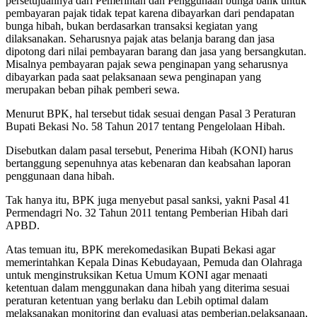
persetujuannya dari Pemerintah dan Penggunaan bunga bank untuk
pembayaran pajak tidak tepat karena dibayarkan dari pendapatan
bunga hibah, bukan berdasarkan transaksi kegiatan yang
dilaksanakan. Seharusnya pajak atas belanja barang dan jasa
dipotong dari nilai pembayaran barang dan jasa yang bersangkutan.
Misalnya pembayaran pajak sewa penginapan yang seharusnya
dibayarkan pada saat pelaksanaan sewa penginapan yang
merupakan beban pihak pemberi sewa.
Menurut BPK, hal tersebut tidak sesuai dengan Pasal 3 Peraturan
Bupati Bekasi No. 58 Tahun 2017 tentang Pengelolaan Hibah.
Disebutkan dalam pasal tersebut, Penerima Hibah (KONI) harus
bertanggung sepenuhnya atas kebenaran dan keabsahan laporan
penggunaan dana hibah.
Tak hanya itu, BPK juga menyebut pasal sanksi, yakni Pasal 41
Permendagri No. 32 Tahun 2011 tentang Pemberian Hibah dari
APBD.
Atas temuan itu, BPK merekomedasikan Bupati Bekasi agar
memerintahkan Kepala Dinas Kebudayaan, Pemuda dan Olahraga
untuk menginstruksikan Ketua Umum KONI agar menaati
ketentuan dalam menggunakan dana hibah yang diterima sesuai
peraturan ketentuan yang berlaku dan Lebih optimal dalam
melaksanakan monitoring dan evaluasi atas pemberian,pelaksanaan,