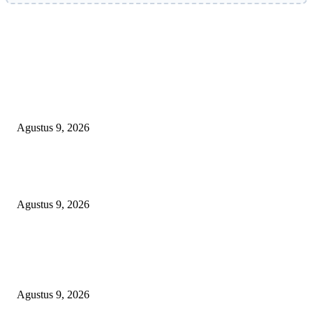
EDITOR PICKS
OPERASI GABUNGAN GAGALKAN PENYELUNDUPAN 1,3 TON
KETAMINE DI PERAIRAN NATUNA
Agustus 9, 2026
Polsek Sungai Rotan Ungkap Kasus Pencurian Sepeda Motor, Seorang Resi
Diamankan
Agustus 9, 2026
TOPENG “UMKM BERSAMA BAHAGIA 02” DI BALIK BISNIS
SERAGAM SMAN 1 BABELAN: PUNGLI TERSELUBUNG RP1,95 JU
WAJIB CASH!
Agustus 9, 2026
POPULAR POSTS