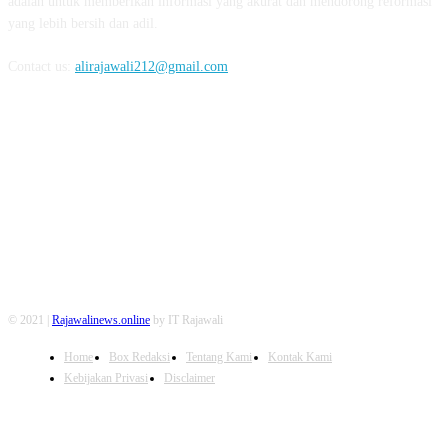
adalah untuk memberikan informasi yang akurat dan mendorong reformasi
yang lebih bersih dan adil.
Contact us:
alirajawali212@gmail.com
FOLLOW US
© 2021 |
Rajawalinews.online
by IT Rajawali
Home
Box Redaksi
Tentang Kami
Kontak Kami
Kebijakan Privasi
Disclaimer