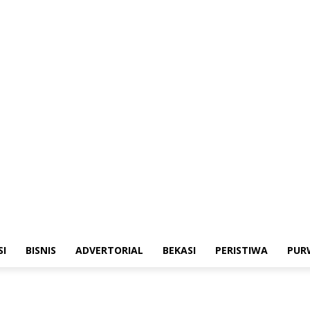
emerintahan
Sosialisasi
Bisnis
Advertorial
Bekasi
Peristiwa
Purwakart
SI
BISNIS
ADVERTORIAL
BEKASI
PERISTIWA
PUR