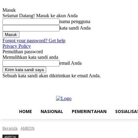
Masuk
Selamat Datang! Masuk ke akun Anda
nama pengguna
kata sandi Anda
Forgot your password? Get help
Privacy Policy
Pemulihan password
Memulihkan kata sandi anda
email Anda
Sebuah kata sandi akan dikirimkan ke email Anda.
Minggu, Agustus 9, 2026
Masuk / Bergabung
Home
Nasional
P
HOME
NASIONAL
PEMERINTAHAN
SOSIALISA
Beranda
AMBON
AMBON