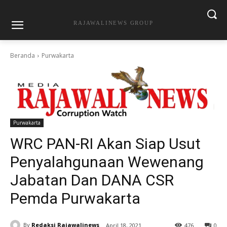
RAJAWALINEWS GROUP
Beranda
Purwakarta
Purwakarta
WRC PAN-RI Akan Siap Usut
Penyalahgunaan Wewenang
Jabatan Dan DANA CSR
Pemda Purwakarta
By
Redaksi Rajawalinews
April 18, 2021
476
0