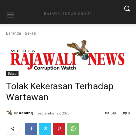
RAJAWALINEWS GROUP
Beranda
Bekasi
Bekasi
Tolak Kekerasan Terhadap
Wartawan
By
adminrj
September 27, 2020
549
0