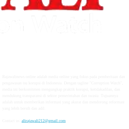
ABOUT US
Rajawalinews.online adalah media online yang fokus pada pemberitaan dan
pengawasan isu korupsi di Indonesia. Dengan tagline "Corruption Watch",
media ini berkomitmen mengungkap praktik korupsi, ketidakadilan, dan
mendukung transparansi di sektor pemerintahan dan swasta. Tujuannya
adalah untuk memberikan informasi yang akurat dan mendorong reformasi
yang lebih bersih dan adil.
Contact us:
alirajawali212@gmail.com