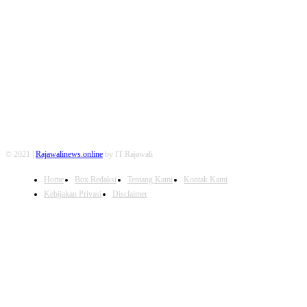
FOLLOW US
© 2021 |
Rajawalinews.online
by IT Rajawali
Home
Box Redaksi
Tentang Kami
Kontak Kami
Kebijakan Privasi
Disclaimer