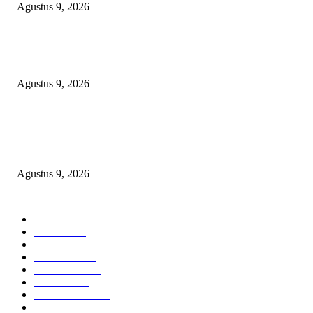
Agustus 9, 2026
Polsek Sungai Rotan Ungkap Kasus Pencurian Sepeda Motor, Seorang Resi
Diamankan
Agustus 9, 2026
TOPENG “UMKM BERSAMA BAHAGIA 02” DI BALIK BISNIS
SERAGAM SMAN 1 BABELAN: PUNGLI TERSELUBUNG RP1,95 JU
WAJIB CASH!
Agustus 9, 2026
POPULAR CATEGORY
Headline
2840
Bekasi
1723
Sumatera
1507
Peristiwa
1183
Purwakarta
842
Nasional
586
Pemerintahan
537
Jakarta
476