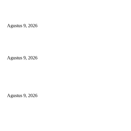
OPERASI GABUNGAN GAGALKAN PENYELUNDUPAN 1,3 TON
KETAMINE DI PERAIRAN NATUNA
Agustus 9, 2026
Polsek Sungai Rotan Ungkap Kasus Pencurian Sepeda Motor, Seorang Resi
Diamankan
Agustus 9, 2026
TOPENG “UMKM BERSAMA BAHAGIA 02” DI BALIK BISNIS
SERAGAM SMAN 1 BABELAN: PUNGLI TERSELUBUNG RP1,95 JU
WAJIB CASH!
Agustus 9, 2026
POPULAR POSTS
OPERASI GABUNGAN GAGALKAN PENYELUNDUPAN 1,3 TON
KETAMINE DI PERAIRAN NATUNA