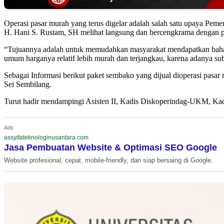
Operasi pasar murah yang terus digelar adalah salah satu upaya Pe
H. Hani S. Rustam, SH melihat langsung dan bercengkrama dengan pa
“Tujuannya adalah untuk memudahkan masyarakat mendapatkan bahan k
umum harganya relatif lebih murah dan terjangkau, karena adanya subs
Sebagai Informasi berikut paket sembako yang dijual dioperasi pasar m
Sei Sembilang.
Turut hadir mendampingi Asisten II, Kadis Diskoperindag-UKM, Ka
Ads
assyifateknologinusantara.com
Jasa Pembuatan Website & Optimasi SEO Google
Website profesional, cepat, mobile-friendly, dan siap bersaing di Google.