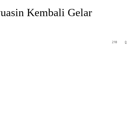
yuasin Kembali Gelar
218
0