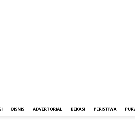
emerintahan
Sosialisasi
Bisnis
Advertorial
Bekasi
Peristiwa
Purwakart
SI
BISNIS
ADVERTORIAL
BEKASI
PERISTIWA
PUR