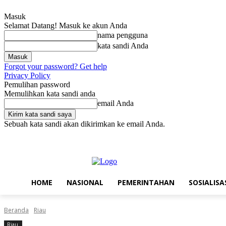
Masuk
Selamat Datang! Masuk ke akun Anda
nama pengguna
kata sandi Anda
Forgot your password? Get help
Privacy Policy
Pemulihan password
Memulihkan kata sandi anda
email Anda
Sebuah kata sandi akan dikirimkan ke email Anda.
Minggu, Agustus 9, 2026
Masuk / Bergabung
Home
Nasional
P
HOME
NASIONAL
PEMERINTAHAN
SOSIALISA
Beranda
Riau
Riau