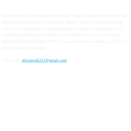
ABOUT US
Rajawalinews.online adalah media online yang fokus pada pemberitaan dan
pengawasan isu korupsi di Indonesia. Dengan tagline "Corruption Watch",
media ini berkomitmen mengungkap praktik korupsi, ketidakadilan, dan
mendukung transparansi di sektor pemerintahan dan swasta. Tujuannya
adalah untuk memberikan informasi yang akurat dan mendorong reformasi
yang lebih bersih dan adil.
Contact us:
alirajawali212@gmail.com
FOLLOW US