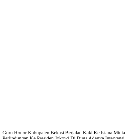
Guru Honor Kabupaten Bekasi Berjalan Kaki Ke Istana Minta
Perlindungan Ke Presiden Jokowi,Di Duga Adanya Intervensi