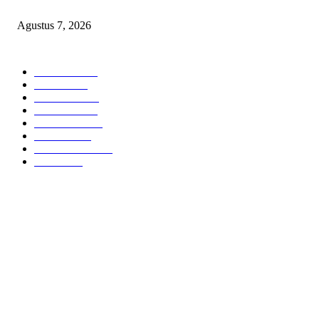
Sumenep Masuk Angin
Agustus 7, 2026
POPULAR CATEGORY
Headline
2835
Bekasi
1720
Sumatera
1507
Peristiwa
1183
Purwakarta
842
Nasional
586
Pemerintahan
537
Jakarta
475