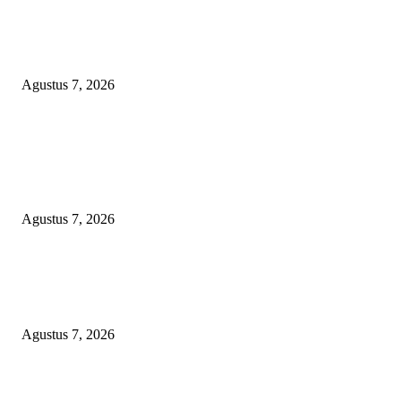
Sepuluh Tahun Beroperasi, Limbah Cemari Lahan Warga, Diduga DLH
Sumenep Masuk Angin
Agustus 7, 2026
POPULAR POSTS
Kaperwil Sumsel Media Rajawalinews Angkat Bicara Dugaan Penggelapa
Desa Rp84 Juta, Kades Argomulyo Belitang Jaya Hilang 3 Bulan Bawa
Anggaran Pembangunan
Agustus 7, 2026
KELALAIAN HUKUM PEMKAB SAROLANGUN: SK DIREKTUR
PERUMDA TSB DINYATAKAN CACAT TOTAL, PENGACARA SENI
KULITI OPINI KUASA HUKUM BUPATI
Agustus 7, 2026
Sepuluh Tahun Beroperasi, Limbah Cemari Lahan Warga, Diduga DLH