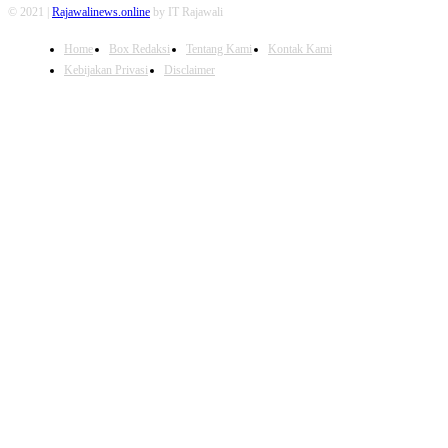
© 2021 |
Rajawalinews.online
by IT Rajawali
Home
Box Redaksi
Tentang Kami
Kontak Kami
Kebijakan Privasi
Disclaimer