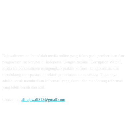
ABOUT US
Rajawalinews.online adalah media online yang fokus pada pemberitaan dan
pengawasan isu korupsi di Indonesia. Dengan tagline "Corruption Watch",
media ini berkomitmen mengungkap praktik korupsi, ketidakadilan, dan
mendukung transparansi di sektor pemerintahan dan swasta. Tujuannya
adalah untuk memberikan informasi yang akurat dan mendorong reformasi
yang lebih bersih dan adil.
Contact us:
alirajawali212@gmail.com
FOLLOW US