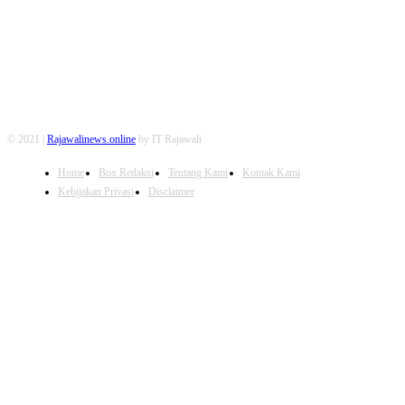
© 2021 |
Rajawalinews.online
by IT Rajawali
Home
Box Redaksi
Tentang Kami
Kontak Kami
Kebijakan Privasi
Disclaimer