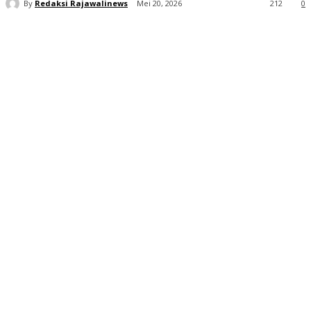
By
Redaksi Rajawalinews
Mei 20, 2026
212
0