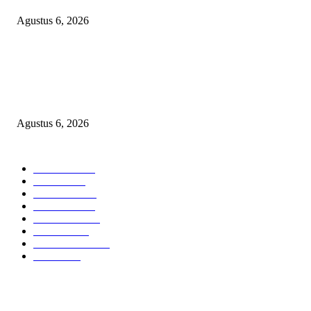
Agustus 6, 2026
KECAMAN KERAS ALIANSI PERS NASIONAL: DESAK APH TAN
PELAKU TEROR TERHADAP JURNALIS DAN USUT TUNTAS GUR
PUNGLI BERJAMAAH SERTA DUGAAN KETERLIBATAN KEPALA
DINAS PENDIDIKAN
Agustus 6, 2026
POPULAR CATEGORY
Headline
2835
Bekasi
1718
Sumatera
1507
Peristiwa
1183
Purwakarta
842
Nasional
586
Pemerintahan
537
Jakarta
475