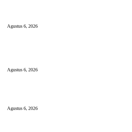
DIDUGA 4 UNIT HAND TRAKTOR MESIN BANTUAN DIJUAL ANT
KADES TANJUNG KURUNG KIMSEL LAHAT
Agustus 6, 2026
KECAMAN KERAS ALIANSI PERS NASIONAL: DESAK APH TAN
PELAKU TEROR TERHADAP JURNALIS DAN USUT TUNTAS GUR
PUNGLI BERJAMAAH SERTA DUGAAN KETERLIBATAN KEPALA
DINAS PENDIDIKAN
Agustus 6, 2026
POPULAR POSTS
Janggal Kematian Winda Lorenza: Diklaim Bunuh Diri, Ditemukan Bekas
Cekikan — Praktisi Hukum Mendesak Kapolda Sumut Turun Tangan
Agustus 6, 2026
DIDUGA 4 UNIT HAND TRAKTOR MESIN BANTUAN DIJUAL ANT
KADES TANJUNG KURUNG KIMSEL LAHAT