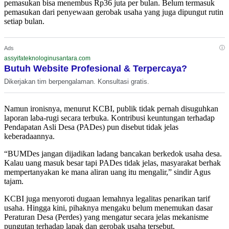
pemasukan bisa menembus Rp36 juta per bulan. Belum termasuk
pemasukan dari penyewaan gerobak usaha yang juga dipungut rutin
setiap bulan.
ⓘ
Ads
assyifateknologinusantara.com
Butuh Website Profesional & Terpercaya?
Dikerjakan tim berpengalaman. Konsultasi gratis.
Namun ironisnya, menurut KCBI, publik tidak pernah disuguhkan
laporan laba-rugi secara terbuka. Kontribusi keuntungan terhadap
Pendapatan Asli Desa (PADes) pun disebut tidak jelas
keberadaannya.
“BUMDes jangan dijadikan ladang bancakan berkedok usaha desa.
Kalau uang masuk besar tapi PADes tidak jelas, masyarakat berhak
mempertanyakan ke mana aliran uang itu mengalir,” sindir Agus
tajam.
KCBI juga menyoroti dugaan lemahnya legalitas penarikan tarif
usaha. Hingga kini, pihaknya mengaku belum menemukan dasar
Peraturan Desa (Perdes) yang mengatur secara jelas mekanisme
pungutan terhadap lapak dan gerobak usaha tersebut.