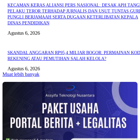
KECAMAN KERAS ALIANSI PERS NASIONAL: DESAK APH TAN
PELAKU TEROR TERHADAP JURNALIS DAN USUT TUNTAS GUR
PUNGLI BERJAMAAH SERTA DUGAAN KETERLIBATAN KEPALA
DINAS PENDIDIKAN
Agustus 6, 2026
SKANDAL ANGGARAN RP95,4 MILIAR BOGOR: PERMAINAN KO
REKENING ATAU PEMUTIHAN SALAH KELOLA?
Agustus 6, 2026
Muat lebih banyak