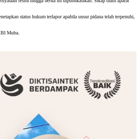
yataan resmi hingga berita ini dipublikasikan. Sikap diam aparat
pkan status hukum terlapor apabila unsur pidana telah terpenuhi,
KCBI Muba.