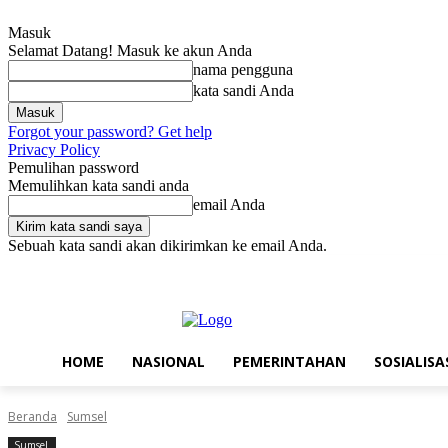
Masuk
Selamat Datang! Masuk ke akun Anda
nama pengguna
kata sandi Anda
Forgot your password? Get help
Privacy Policy
Pemulihan password
Memulihkan kata sandi anda
email Anda
Sebuah kata sandi akan dikirimkan ke email Anda.
Jumat, Agustus 7, 2026
Masuk / Bergabung
Home
Nasional
Pe
HOME
NASIONAL
PEMERINTAHAN
SOSIALISA
Beranda
Sumsel
Sumsel