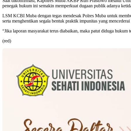
Saat dikonfirmasi, Kapolres Muba AKBP Ruri Prastowo melalui Unit T
penegak hukum ini semakin memperkuat dugaan publik adanya ketidak
LSM KCBI Muba dengan tegas mendesak Polres Muba untuk membuka se
serta menghentikan segala bentuk praktik impunitas yang mencederai 
“Jika laporan masyarakat terus diabaikan, maka patut diduga hukum
(red)