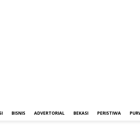
merintahan
Sosialisasi
Bisnis
Advertorial
Bekasi
Peristiwa
Purwakarta
SI
BISNIS
ADVERTORIAL
BEKASI
PERISTIWA
PUR