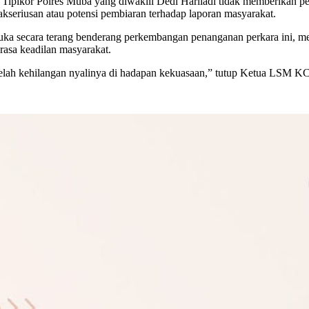
ipikor Polres Muba yang diwakili Dedi Harliadi tidak memberikan pern
seriusan atau potensi pembiaran terhadap laporan masyarakat.
cara terang benderang perkembangan penanganan perkara ini, meneta
rasa keadilan masyarakat.
 telah kehilangan nyalinya di hadapan kekuasaan,” tutup Ketua LSM 