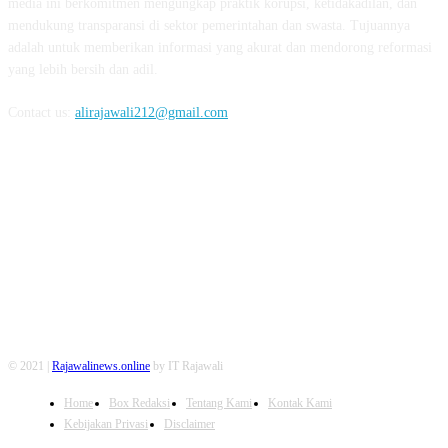
media ini berkomitmen mengungkap praktik korupsi, ketidakadilan, dan
mendukung transparansi di sektor pemerintahan dan swasta. Tujuannya
adalah untuk memberikan informasi yang akurat dan mendorong reformasi
yang lebih bersih dan adil.
Contact us:
alirajawali212@gmail.com
FOLLOW US
© 2021 |
Rajawalinews.online
by IT Rajawali
Home
Box Redaksi
Tentang Kami
Kontak Kami
Kebijakan Privasi
Disclaimer