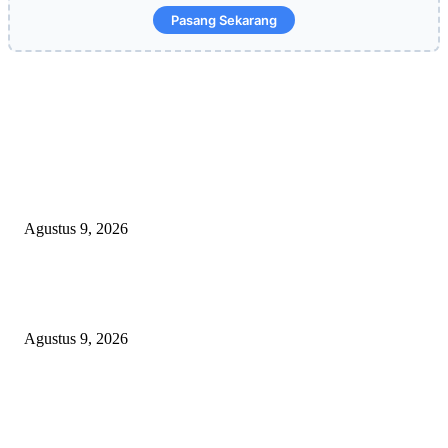
Pasang Sekarang
EDITOR PICKS
OPERASI GABUNGAN GAGALKAN PENYELUNDUPAN 1,3 TON
KETAMINE DI PERAIRAN NATUNA
Agustus 9, 2026
Polsek Sungai Rotan Ungkap Kasus Pencurian Sepeda Motor, Seorang Resi
Diamankan
Agustus 9, 2026
TOPENG “UMKM BERSAMA BAHAGIA 02” DI BALIK BISNIS
SERAGAM SMAN 1 BABELAN: PUNGLI TERSELUBUNG RP1,95 JU
WAJIB CASH!