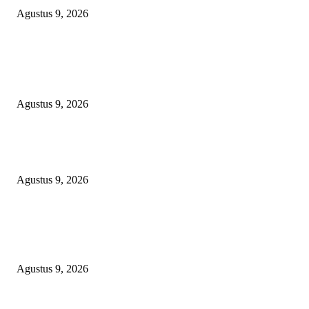
Agustus 9, 2026
POPULAR POSTS
OPERASI GABUNGAN GAGALKAN PENYELUNDUPAN 1,3 TON
KETAMINE DI PERAIRAN NATUNA
Agustus 9, 2026
Polsek Sungai Rotan Ungkap Kasus Pencurian Sepeda Motor, Seorang Resi
Diamankan
Agustus 9, 2026
TOPENG “UMKM BERSAMA BAHAGIA 02” DI BALIK BISNIS
SERAGAM SMAN 1 BABELAN: PUNGLI TERSELUBUNG RP1,95 JU
WAJIB CASH!
Agustus 9, 2026
POPULAR CATEGORY