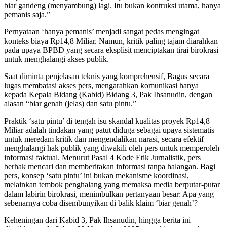
biar gandeng (menyambung) lagi. Itu bukan kontruksi utama, hanya
pemanis saja.”
Pernyataan ‘hanya pemanis’ menjadi sangat pedas mengingat
konteks biaya Rp14,8 Miliar. Namun, kritik paling tajam diarahkan
pada upaya BPBD yang secara eksplisit menciptakan tirai birokrasi
untuk menghalangi akses publik.
Saat diminta penjelasan teknis yang komprehensif, Bagus secara
lugas membatasi akses pers, mengarahkan komunikasi hanya
kepada Kepala Bidang (Kabid) Bidang 3, Pak Ihsanudin, dengan
alasan “biar genah (jelas) dan satu pintu.”
Praktik ‘satu pintu’ di tengah isu skandal kualitas proyek Rp14,8
Miliar adalah tindakan yang patut diduga sebagai upaya sistematis
untuk meredam kritik dan mengendalikan narasi, secara efektif
menghalangi hak publik yang diwakili oleh pers untuk memperoleh
informasi faktual. Menurut Pasal 4 Kode Etik Jurnalistik, pers
berhak mencari dan memberitakan informasi tanpa halangan. Bagi
pers, konsep ‘satu pintu’ ini bukan mekanisme koordinasi,
melainkan tembok penghalang yang memaksa media berputar-putar
dalam labirin birokrasi, menimbulkan pertanyaan besar: Apa yang
sebenarnya coba disembunyikan di balik klaim ‘biar genah’?
Keheningan dari Kabid 3, Pak Ihsanudin, hingga berita ini