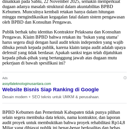
dinaikkan pada Sabtu, 22 November 2025, semakin memperkuat
dugaan adanya masalah struktural dalam akuntabilitas BPBD
Kebumen. Munculnya kembali retakan hanya dalam hitungan
minggu mengindikasikan kegagalan fatal dalam sistem pengawasan
oleh BPBD dan Konsultan Pengawas.
Publik berhak tahu identitas Kontraktor Pelaksana dan Konsultan
Pengawas. Klaim BPBD bahwa retakan itu ‘bukan yang utama’
harus segera diuji dengan hasil audit teknis independen yang wajib
dibuka penuh kepada publik, karena klaim tanpa audit adalah upaya
defensif yang tidak berdasar. Apakah sanksi tegas telah dijatuhkan
kepada pihak-pihak yang bertanggung jawab atas dugaan mutu
pekerjaan di bawah spesifikasi ini?
ⓘ
Ads
assyifateknologinusantara.com
Website Bisnis Siap Ranking di Google
Desain modern + SEO teknis untuk UMKM & perusahaan.
BPBD Kebumen dan Pemerintah Kabupaten tidak punya pilihan
selain segera membuka data teknis, nama kontraktor, dan laporan
audit proyek untuk membuktikan bahwa proyek rehabilitasi Rp14,8
Miliar yang dibiayai publik ini benar-benar berkualitas dan bebas