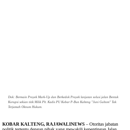
Dok: Bermain Proyek Mark-Up dan Berkedok Proyek lanjutan solusi jalan Bentuk
Korupsi sekian titik Milik Plt. Kadis PU Kobar P-Bun Kalteng "Juni Gultom" Tak
Terjamah Oknum Hukum.
KOBAR KALTENG, RAJAWALINEWS
– Otoritas jabatan
politik tertentu dengan pihak yang mewakili kepentingan Jalan