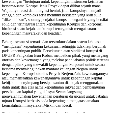
kewenangan “bertujuan untuk kepentingan instrumen kejahatan
bersama-sama Korupsi Jenis Proyek dapat dilihat sejauh mana
Wujudnya relasi dan integrasi bentuk jalur korupsinya menjadi
canggih dan kompleks serta memiliki kekuatan yang kian sulit
“dikendalikan”, seorang penjahat korupsi terorganisir yang bersifat
solid dan terintegrasi antara kepentingan Korupsi dan korporasi,
birokrasi suatu kejahatan korupsi terorganisir mengatasnamakan
kepentingan masyarakat dan keadilan.
Bekerja secara sistematis dan terstruktur dalam sistem kekuasaan
“menguasai” kepentingan kekuasaan sehingga tidak lagi berpihak
pada kepentingan publik. Persekutuan atau sindikasi korupsi di
DPUPR Pangkalan Bun Kobar, melibatkan pihak yang memegang
otoritas dan kewenangan yang melekat pada jabatan politik tertentu
dengan pihak yang mewakili kepentingan korporasi untuk secara
bersama menyalahgunakan manfaat keuangan Negara untuk
kepentingan Korupsi otoritas Proyek Berjema’ah, kewenangannya
atau memanfaatkan kewenangannya untuk kepentingan kapital
kebijakan menyimpang bersipat santun dia bajak menggunakan
dalih untuk dan atas nama kepentingan rakyat dan pembangunan
persekutuan kapital yang dahsyat Secara langsung
menyalahgunakan kewenangan peraturan dirancang untuk Jabatan
tujuan Korupsi berbasis pada kepentingan mengatasnamakan
kemaslahatan masyarakat Miskin dan Kecil.