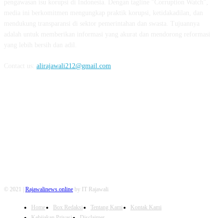
pengawasan isu korupsi di Indonesia. Dengan tagline "Corruption Watch",
media ini berkomitmen mengungkap praktik korupsi, ketidakadilan, dan
mendukung transparansi di sektor pemerintahan dan swasta. Tujuannya
adalah untuk memberikan informasi yang akurat dan mendorong reformasi
yang lebih bersih dan adil.
Contact us:
alirajawali212@gmail.com
FOLLOW US
© 2021 |
Rajawalinews.online
by IT Rajawali
Home
Box Redaksi
Tentang Kami
Kontak Kami
Kebijakan Privasi
Disclaimer