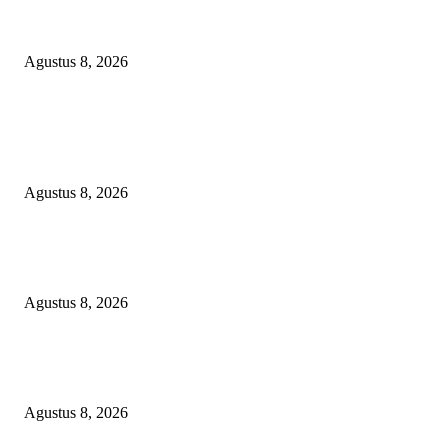
Soroti Cacat Prosedur Pengangkatan Dirut Perumda Air Minum Tirta Sak
Batuah, Keputusan PTUN Jambi Dinilai Abaikan Hak Kontrol Publik
Agustus 8, 2026
POPULAR POSTS
Kuliner Jawa Berpadu Hiburan Keluarga, Lestari Resto Hadirkan Pengala
Baru di Banyuasin
Agustus 8, 2026
SEBERAPA AMAN POSISI FEBRIE ADRIANSYAH SEBAGAI PEME
KARTU TRUF?
Agustus 8, 2026
Soroti Cacat Prosedur Pengangkatan Dirut Perumda Air Minum Tirta Sak
Batuah, Keputusan PTUN Jambi Dinilai Abaikan Hak Kontrol Publik
Agustus 8, 2026
POPULAR CATEGORY