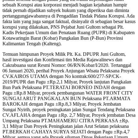
sebuah Korupsi atau korporasi menjadi bagian kejahatan hampir
tidak pernah dijadikan subyek hukum yang diperiksa dan diminta
pertanggungjawabannya di Pengadilan Tindak Pidana Korupsi. Ada
fakta lain yang juga sangat faktual, disinyalir di sebagian besar kasus
korupsi yang dilakukan, PNS Pejabat Juni Gultom sebagai Plt.
Kadis Pekerjaan Umum dan Penataan Ruang (PUPR) di Kabupaten
Kotawaringin Barat (Kobar) Pangkalan Bun (P-Bun) Provinsi
Kalimantan Tengah (Kalteng).
Temuan himpunan Proyek Milik Plt. Ka. DPUPR Juni Gultom,
hasil investigasi dan Konfirmasi tim Media Rajawalinews dan
Cakrabuana surat Resmi Nomor: 06/RN/Kobar/I/2020. Tertanggal
06 Januari 2020, perihal Proyek Anjungan Wisata Pelaksana Proyek
CV.KAIROS UTAMA dengan No kontrak:600/277-SP/CK-
2019/PUPR dan Pagu ±Rp.2,1 Milyar, Proyek lanjutan Pangkalan
Bun Park Pelaksana PT.TERATAI BORNEO INDAH dengan
Pagu ±Rp.8 Milyar, proyek pembangunan WATER FRONT CITY
SUNGAI ARUT PANGKALAN BUN Pelaksana PT.ARMATA
BAROKAH dengan Pagu ±Rp.8,3 Milyar, Proyek Jembatan
Sungai Nyirih, proyek peningkatan jalan Sungai Tendang Pelaksana
CV.AFLAHA dengan Pagu ±Rp. 2,7 Milyar, Proyek jembatan Desa
Umpang Pelaksana PT.MAHAMERU CITRA PERKASA ±Rp.
3,1 Milyar Dan Proyek Peningkatan jalan Arut Selatan pelaksana
PT.BERKAH CAHAYA SURYA SEJATI dengan Pagu ±Rp.4,7
Milyar, semua yang ada Proyek siluman Dinas Pekerjaan Umum