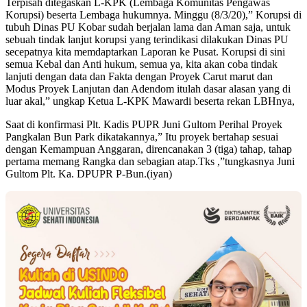
Terpisah ditegaskan L-KPK (Lembaga Komunitas Pengawas
Korupsi) beserta Lembaga hukumnya. Minggu (8/3/20),” Korupsi di
tubuh Dinas PU Kobar sudah berjalan lama dan Aman saja, untuk
sebuah tindak lanjut korupsi yang terindikasi dilakukan Dinas PU
secepatnya kita memdaptarkan Laporan ke Pusat. Korupsi di sini
semua Kebal dan Anti hukum, semua ya, kita akan coba tindak
lanjuti dengan data dan Fakta dengan Proyek Carut marut dan
Modus Proyek Lanjutan dan Adendom itulah dasar alasan yang di
luar akal,” ungkap Ketua L-KPK Mawardi beserta rekan LBHnya,
Saat di konfirmasi Plt. Kadis PUPR Juni Gultom Perihal Proyek
Pangkalan Bun Park dikatakannya,” Itu proyek bertahap sesuai
dengan Kemampuan Anggaran, direncanakan 3 (tiga) tahap, tahap
pertama memang Rangka dan sebagian atap.Tks ,”tungkasnya Juni
Gultom Plt. Ka. DPUPR P-Bun.(iyan)