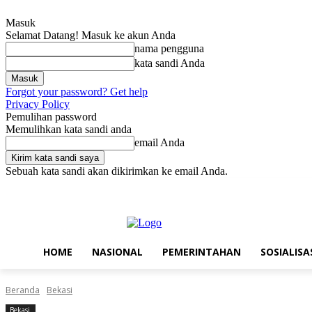
Masuk
Selamat Datang! Masuk ke akun Anda
nama pengguna
kata sandi Anda
Forgot your password? Get help
Privacy Policy
Pemulihan password
Memulihkan kata sandi anda
email Anda
Sebuah kata sandi akan dikirimkan ke email Anda.
Jumat, Agustus 7, 2026
Masuk / Bergabung
Home
Nasional
Pe
HOME
NASIONAL
PEMERINTAHAN
SOSIALISA
Beranda
Bekasi
Bekasi