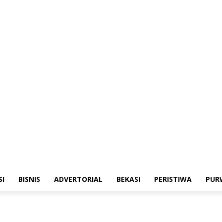
merintahan
Sosialisasi
Bisnis
Advertorial
Bekasi
Peristiwa
Purwakarta
SI
BISNIS
ADVERTORIAL
BEKASI
PERISTIWA
PUR