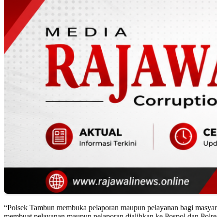
“Polsek Tambun membuka pelaporan maupun pelayanan bagi masyarak
membuat pelayanan maupun pelaporan dialihkan ke Pospol dan Polr