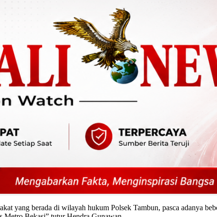
at yang berada di wilayah hukum Polsek Tambun, pasca adanya bebera
es Metro Bekasi” tutur Hendra Gunawan.