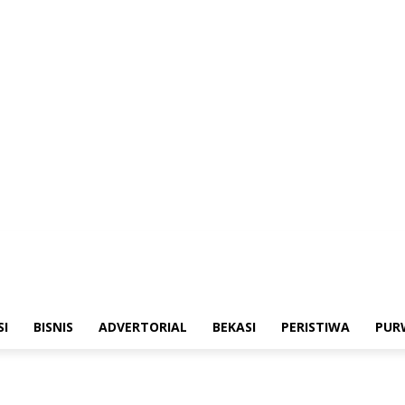
merintahan
Sosialisasi
Bisnis
Advertorial
Bekasi
Peristiwa
Purwakarta
SI
BISNIS
ADVERTORIAL
BEKASI
PERISTIWA
PUR