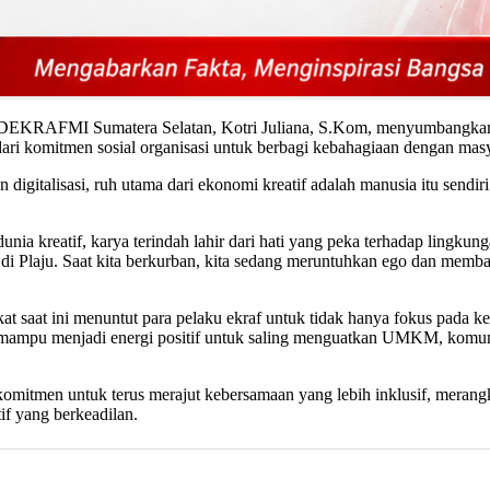
D DEKRAFMI Sumatera Selatan, Kotri Juliana, S.Kom, menyumbangkan 
ri komitmen sosial organisasi untuk berbagi kebahagiaan dengan masya
digitalisasi, ruh utama dari ekonomi kreatif adalah manusia itu sendir
dunia kreatif, karya terindah lahir dari hati yang peka terhadap lingku
 di Plaju. Saat kita berkurban, kita sedang meruntuhkan ego dan memb
 saat ini menuntut para pelaku ekraf untuk tidak hanya fokus pada k
mampu menjadi energi positif untuk saling menguatkan UMKM, komunitas
men untuk terus merajut kebersamaan yang lebih inklusif, merangkul 
f yang berkeadilan.