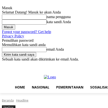
Masuk
Selamat Datang! Masuk ke akun Anda
nama pengguna
kata sandi Anda
Forgot your password? Get help
Privacy Policy
Pemulihan password
Memulihkan kata sandi anda
email Anda
Sebuah kata sandi akan dikirimkan ke email Anda.
Sabtu, Agustus 8, 2026
Masuk / Bergabung
Home
Nasional
Pe
HOME
NASIONAL
PEMERINTAHAN
SOSIALISA
Beranda
Headline
Headline