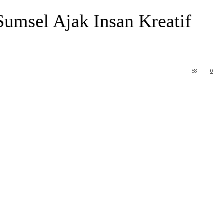
msel Ajak Insan Kreatif
58
0