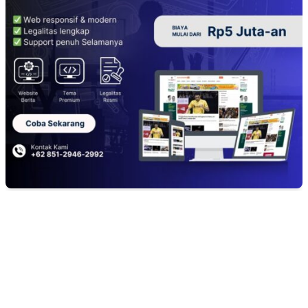
EDITOR PICKS
Ketat Bak Seleksi CPNS, Panitia 17-an RT 03 RW 08 KSB Grande 3
‘Haramkan’ Bocah Luar RT Ikut Lomba