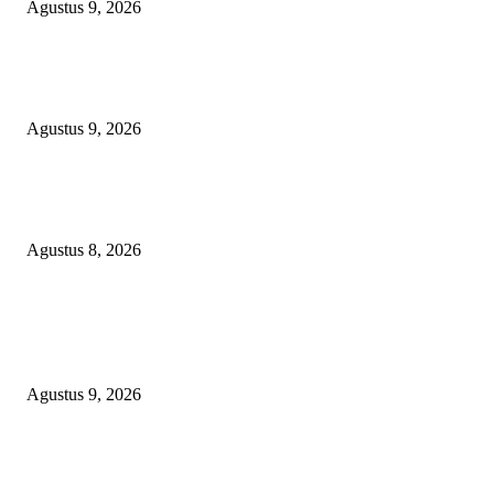
Agustus 9, 2026
Ketua PDHI Sumsel: Kemerdekaan Bukan Sekadar Perayaan, tetapi Seman
untuk Terus Mengabdi
Agustus 9, 2026
PEMKAB BEKASI KEHILANGAN 61 KENDARAAN RODA EMPAT
DILIBAS PEJABAT ATAU PENJAHAT
Agustus 8, 2026
POPULAR POSTS
Ketat Bak Seleksi CPNS, Panitia 17-an RT 03 RW 08 KSB Grande 3
‘Haramkan’ Bocah Luar RT Ikut Lomba
Agustus 9, 2026
Ketua PDHI Sumsel: Kemerdekaan Bukan Sekadar Perayaan, tetapi Seman
untuk Terus Mengabdi