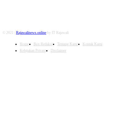
© 2021 |
Rajawalinews.online
by IT Rajawali
Home
Box Redaksi
Tentang Kami
Kontak Kami
Kebijakan Privasi
Disclaimer