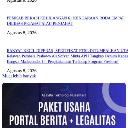
Agustus 9, 2026
PEMKAB BEKASI KEHILANGAN 61 KENDARAAN RODA EMPAT
DILIBAS PEJABAT ATAU PENJAHAT
Agustus 8, 2026
RAKYAT KECIL DIPERAS, SERTIFIKAT PTSL DITUMBALKAN UT
Relawan Pembela Prabowo Ali Sofyan Minta APH Tangkap Oknum Kades
Bangsat Madugondo: Ini Pengkhianatan Terhadap Program Presiden!
Agustus 8, 2026
Muat lebih banyak