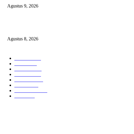
Agustus 9, 2026
PEMKAB BEKASI KEHILANGAN 61 KENDARAAN RODA EMPAT
DILIBAS PEJABAT ATAU PENJAHAT
Agustus 8, 2026
POPULAR CATEGORY
Headline
2839
Bekasi
1723
Sumatera
1507
Peristiwa
1183
Purwakarta
842
Nasional
586
Pemerintahan
537
Jakarta
476