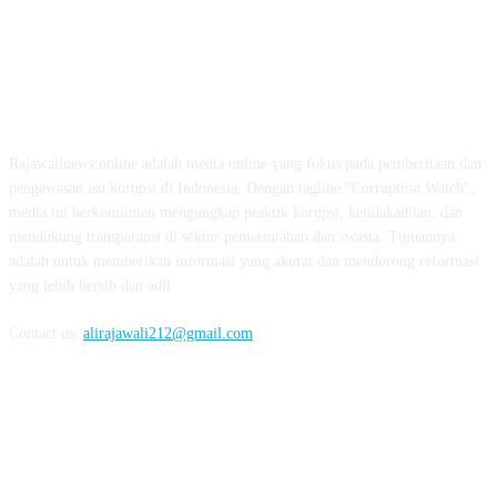
ABOUT US
Rajawalinews.online adalah media online yang fokus pada pemberitaan dan
pengawasan isu korupsi di Indonesia. Dengan tagline "Corruption Watch",
media ini berkomitmen mengungkap praktik korupsi, ketidakadilan, dan
mendukung transparansi di sektor pemerintahan dan swasta. Tujuannya
adalah untuk memberikan informasi yang akurat dan mendorong reformasi
yang lebih bersih dan adil.
Contact us:
alirajawali212@gmail.com
FOLLOW US