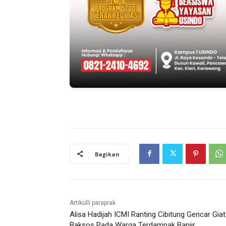
Bagikan
Artikulli paraprak
Alisa Hadijah ICMI Ranting Cibitung Gencar Giat
Baksos Pada Warga Terdampak Banjir