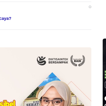
ⓘ
rcaya?