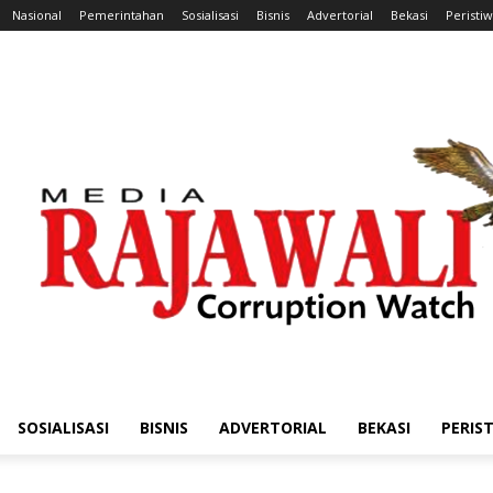
Nasional
Pemerintahan
Sosialisasi
Bisnis
Advertorial
Bekasi
Peristi
SOSIALISASI
BISNIS
ADVERTORIAL
BEKASI
PERIS