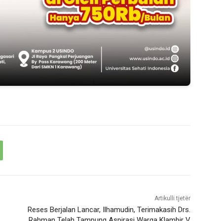
Artikulli tjetër
Reses Berjalan Lancar, Ilhamudin, Terimakasih Drs.
Rahman Telah Tampung Aspirasi Warga Klambir V