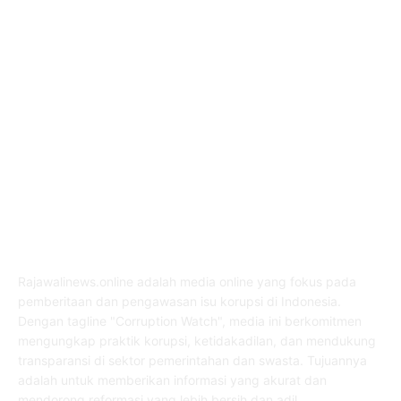
Nasional
586
Pemerintahan
537
Jakarta
476
ABOUT US
Rajawalinews.online adalah media online yang fokus pada
pemberitaan dan pengawasan isu korupsi di Indonesia.
Dengan tagline "Corruption Watch", media ini berkomitmen
mengungkap praktik korupsi, ketidakadilan, dan mendukung
transparansi di sektor pemerintahan dan swasta. Tujuannya
adalah untuk memberikan informasi yang akurat dan
mendorong reformasi yang lebih bersih dan adil.