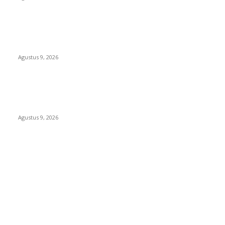
TOPENG “UMKM BERSAMA BAHAGIA 02” DI BALIK BISNIS
SERAGAM SMAN 1 BABELAN: PUNGLI TERSELUBUNG RP1,95
JUTA, WAJIB CASH!
Agustus 9, 2026
PJ KADES LIPULALONGO MINTA INSPEKTORAT DAN KEJARI
BANGGAI LAUT PERIKSA DIRINYA DALAM DUGAAN
PENGALIHAN ANGGARAN UNTUK PELAKSANAAN PAW
Agustus 9, 2026
POPULAR CATEGORY
Headline
2840
Bekasi
1723
Sumatera
1507
Peristiwa
1183
Purwakarta
842