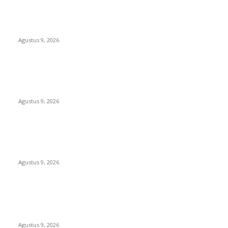
Polsek Sungai Rotan Ungkap Kasus Pencurian Sepeda
Motor, Seorang Residivis Diamankan
Agustus 9, 2026
TOPENG “UMKM BERSAMA BAHAGIA 02” DI BALIK BISNIS
SERAGAM SMAN 1 BABELAN: PUNGLI TERSELUBUNG RP1,95
JUTA, WAJIB CASH!
Agustus 9, 2026
PJ KADES LIPULALONGO MINTA INSPEKTORAT DAN KEJARI
BANGGAI LAUT PERIKSA DIRINYA DALAM DUGAAN
PENGALIHAN ANGGARAN UNTUK PELAKSANAAN PAW
Agustus 9, 2026
POPULAR POSTS
Polsek Sungai Rotan Ungkap Kasus Pencurian Sepeda
Motor, Seorang Residivis Diamankan
Agustus 9, 2026