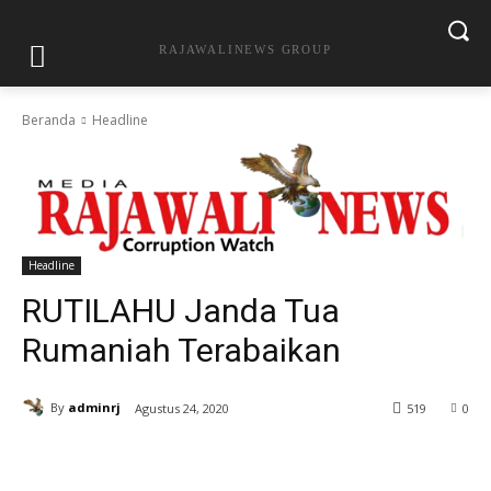
RAJAWALINEWS GROUP
Beranda
Headline
Headline
RUTILAHU Janda Tua
Rumaniah Terabaikan
By
adminrj
Agustus 24, 2020
519
0