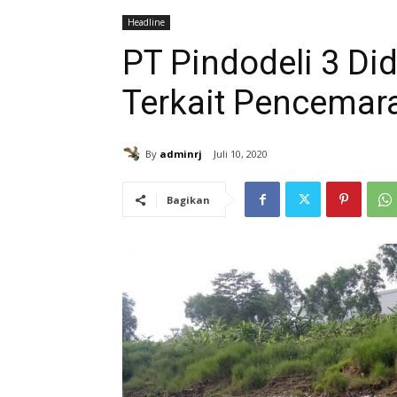
Headline
PT Pindodeli 3 Di
Terkait Pencemar
By
adminrj
Juli 10, 2020
Bagikan