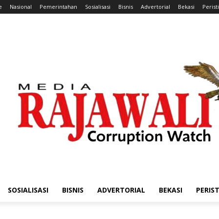
e
Nasional
Pemerintahan
Sosialisasi
Bisnis
Advertorial
Bekasi
Perist
SOSIALISASI
BISNIS
ADVERTORIAL
BEKASI
PERIS