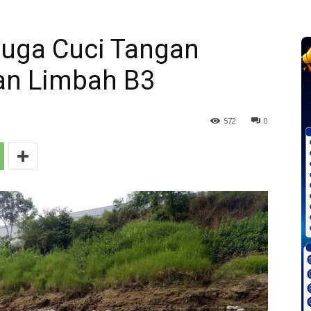
duga Cuci Tangan
an Limbah B3
572
0