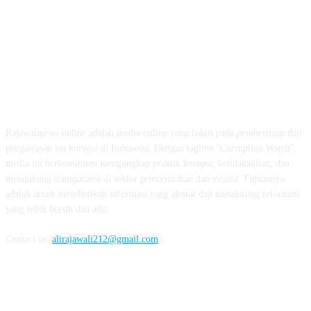
ABOUT US
Rajawalinews.online adalah media online yang fokus pada pemberitaan dan
pengawasan isu korupsi di Indonesia. Dengan tagline "Corruption Watch",
media ini berkomitmen mengungkap praktik korupsi, ketidakadilan, dan
mendukung transparansi di sektor pemerintahan dan swasta. Tujuannya
adalah untuk memberikan informasi yang akurat dan mendorong reformasi
yang lebih bersih dan adil.
Contact us:
alirajawali212@gmail.com
FOLLOW US