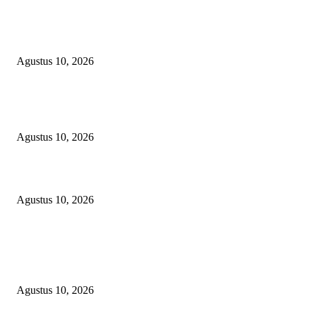
Skandal Arogansi DPRD Bekasi, Misbahudin dan Anaknya Permalukan
Lembaga Negara, Presiden Prabowo Didesak Pecat Kader Cacat Moral
Agustus 10, 2026
Kepsek SMA Negeri 6 Palembang: HUT RI Momentum Perkuat Karakter 
Semangat Kebangsaan Siswa
Agustus 10, 2026
Hampir 4 Tahun Berlalu, Laporan Lahan Kanjilo Gowa Masih Dipertanya
Agustus 10, 2026
POPULAR POSTS
Skandal Arogansi DPRD Bekasi, Misbahudin dan Anaknya Permalukan
Lembaga Negara, Presiden Prabowo Didesak Pecat Kader Cacat Moral
Agustus 10, 2026