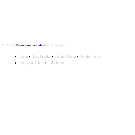
© 2021 |
Rajawalinews.online
by IT Rajawali
Home
Box Redaksi
Tentang Kami
Kontak Kami
Kebijakan Privasi
Disclaimer