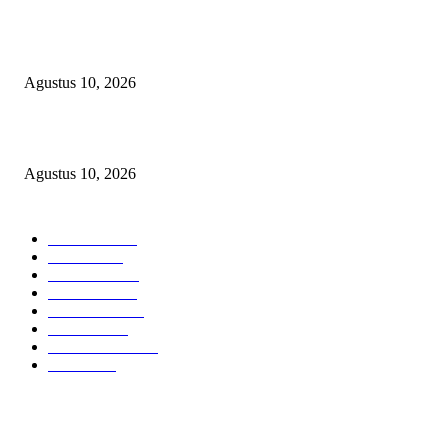
Kepsek SMA Negeri 6 Palembang: HUT RI Momentum Perkuat Karakter 
Semangat Kebangsaan Siswa
Agustus 10, 2026
Hampir 4 Tahun Berlalu, Laporan Lahan Kanjilo Gowa Masih Dipertanya
Agustus 10, 2026
POPULAR CATEGORY
Headline
2840
Bekasi
1724
Sumatera
1507
Peristiwa
1183
Purwakarta
842
Nasional
586
Pemerintahan
537
Jakarta
477