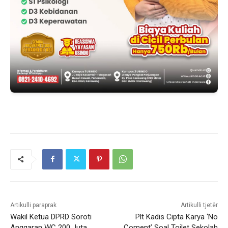
Artikulli paraprak
Artikulli tjetër
Wakil Ketua DPRD Soroti
Plt Kadis Cipta Karya ‘No
Anggaran WC 200 Juta
Coment’ Soal Toilet Sekolah