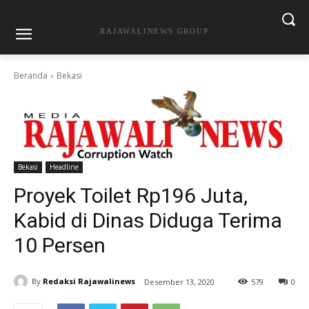
RAJAWALINEWS GROUP
Beranda
Bekasi
Bekasi
Headline
Proyek Toilet Rp196 Juta,
Kabid di Dinas Diduga Terima
10 Persen
By
Redaksi Rajawalinews
Desember 13, 2020
579
0