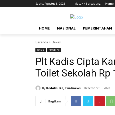
Sabtu, Agustus 8, 2026
Masuk / Bergabung
Home
HOME
NASIONAL
PEMERINTAHAN
Beranda
Bekasi
Bekasi
Headline
Plt Kadis Cipta K
Toilet Sekolah Rp
By
Redaksi Rajawalinews
Desember 13, 2020
Bagikan