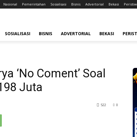
Nasional
Pemerintahan
Sosialisasi
Bisnis
Advertorial
Bekasi
Peristi
SOSIALISASI
BISNIS
ADVERTORIAL
BEKASI
PERIS
arya ‘No Coment’ Soal
 198 Juta
522
0