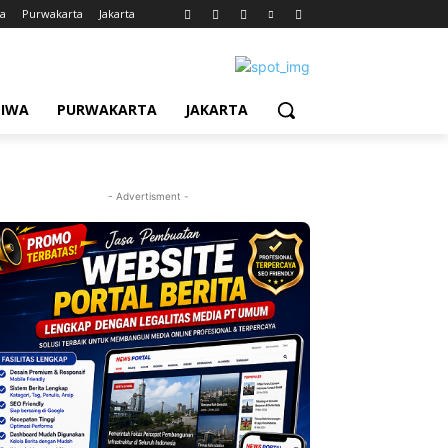
wa
Purwakarta
Jakarta
TIWA
PURWAKARTA
JAKARTA
- Advertisment -