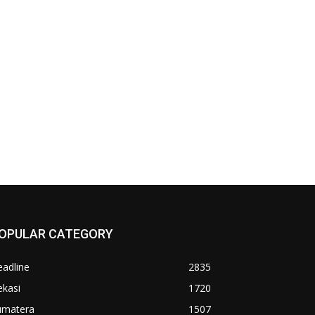
OPULAR CATEGORY
adline
2835
ekasi
1720
umatera
1507