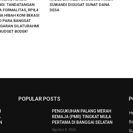
GI: TANDATANGAN
SUWANDI DIGUGAT SUNAT DANA
 FORMALITAS, RP8,4
DESA
A HIBAH KONI BEKASI
O PARA BANGSAT
GARAN SILATURAHMI
BUDGET BODEK!
POPULAR POSTS
P
H
PENGUKUHAN PALANG MERAH
He
A
REMAJA (PMR) TINGKAT MULA
B
AN
PERTAMA DI BANGGAI SELATAN
Agustus 8, 2026
S