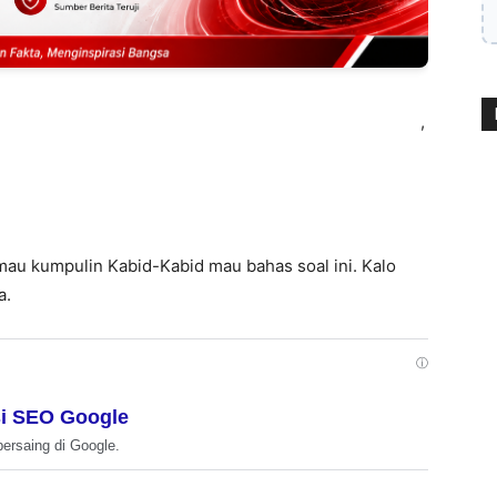
,
au kumpulin Kabid-Kabid mau bahas soal ini. Kalo
a.
ⓘ
i SEO Google
bersaing di Google.