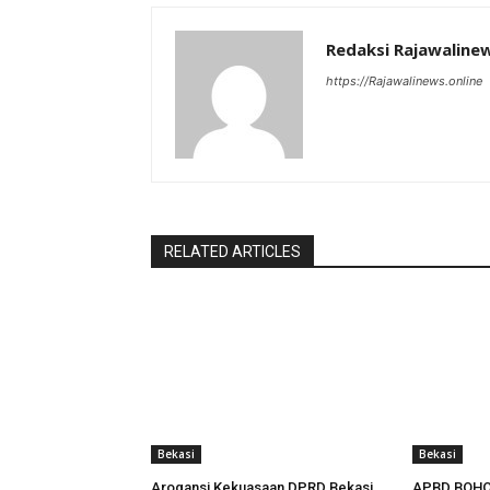
Redaksi Rajawaline
https://Rajawalinews.online
RELATED ARTICLES
Bekasi
Bekasi
Arogansi Kekuasaan DPRD Bekasi,
APBD BOH