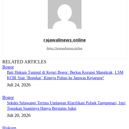
rajawalinews.online
https://rajawalinews.online
RELATED ARTICLES
Bogor
Bait Hukum Tumpul di Kejari Bogor: Berkas Korupsi Mangkrak, LSM
KCBI Siap ‘Bongkar’ Kinerja Pidsus ke Jamwas Kejagung!
Juli 24, 2026
Bogor
Sekdes Selawangi Terima Undangan Klarifikasi Polsek Tanjungsari, Istri
Tegaskan Suaminya Hanya Berstatus Saksi
Juli 20, 2026
Hukum