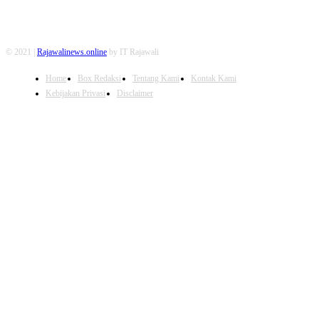
© 2021 |
Rajawalinews.online
by IT Rajawali
Home
Box Redaksi
Tentang Kami
Kontak Kami
Kebijakan Privasi
Disclaimer