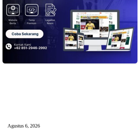
EDITOR PICKS
TOPENG BUALAN ‘SALAH KETIK’ RP95,4 MILIAR: CARA HALUS 
SKPD KABUPATEN BOGOR SEMBUNYIKAN BIAYA PESTA MEETI
DI HOTEL MEWAH
Agustus 6, 2026