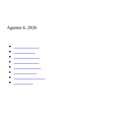
TANGKAP GEROMBOLAN KEPALA DINAS PENDIDIKAN PUNGLI
BERJEMAAH WILAYAH BENGKULU
Agustus 6, 2026
POPULAR CATEGORY
Headline
2835
Bekasi
1718
Sumatera
1507
Peristiwa
1183
Purwakarta
842
Nasional
586
Pemerintahan
537
Jakarta
475