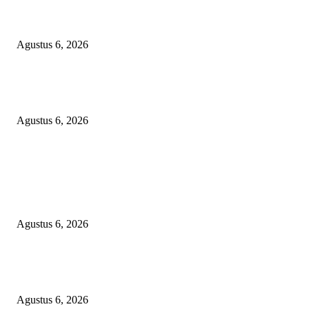
Bawa-bawa Nama Kapolres Buat Sogok Pers, LSM KCBI Desak Polisi Ta
Oknum (I) Otak Bisnis Batu Bara Ilegal!
Agustus 6, 2026
TANGKAP GEROMBOLAN KEPALA DINAS PENDIDIKAN PUNGLI
BERJEMAAH WILAYAH BENGKULU
Agustus 6, 2026
POPULAR POSTS
TOPENG BUALAN ‘SALAH KETIK’ RP95,4 MILIAR: CARA HALUS 
SKPD KABUPATEN BOGOR SEMBUNYIKAN BIAYA PESTA MEETI
DI HOTEL MEWAH
Agustus 6, 2026
Bawa-bawa Nama Kapolres Buat Sogok Pers, LSM KCBI Desak Polisi Ta
Oknum (I) Otak Bisnis Batu Bara Ilegal!
Agustus 6, 2026