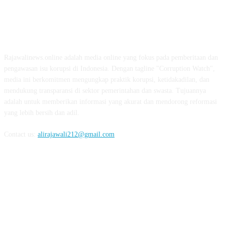
ABOUT US
Rajawalinews.online adalah media online yang fokus pada pemberitaan dan
pengawasan isu korupsi di Indonesia. Dengan tagline "Corruption Watch",
media ini berkomitmen mengungkap praktik korupsi, ketidakadilan, dan
mendukung transparansi di sektor pemerintahan dan swasta. Tujuannya
adalah untuk memberikan informasi yang akurat dan mendorong reformasi
yang lebih bersih dan adil.
Contact us:
alirajawali212@gmail.com
FOLLOW US