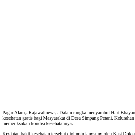
Pagar Alam,- Rajawalinews,- Dalam rangka menyambut Hari Bhayangk
kesehatan gratis bagi Masyarakat di Desa Simpang Petani, Keluraha
memeriksakan kondisi kesehatannya.
Kegiatan bakti kesehatan tersebut dipimpin langsung oleh Kasi Dokk