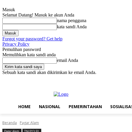
Masuk
Selamat Datang! Masuk ke akun Anda
nama pengguna
kata sandi Anda
Forgot your password? Get help
Privacy Policy
Pemulihan password
Memulihkan kata sandi anda
email Anda
Sebuah kata sandi akan dikirimkan ke email Anda.
Kamis, Agustus 6, 2026
Masuk / Bergabung
Home
Nasional
Pe
HOME
NASIONAL
PEMERINTAHAN
SOSIALISA
Beranda
Pagar Alam
Pagar Alam
TNI/POLRI