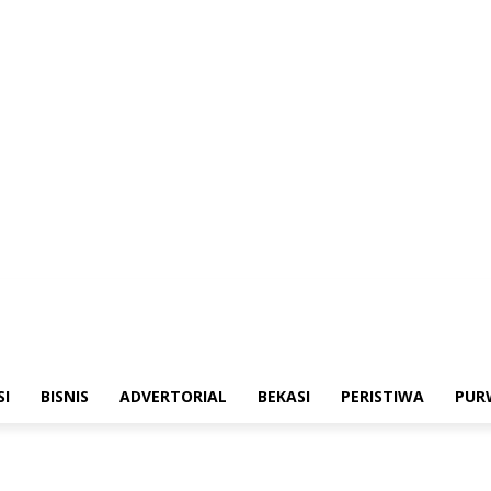
merintahan
Sosialisasi
Bisnis
Advertorial
Bekasi
Peristiwa
Purwakarta
SI
BISNIS
ADVERTORIAL
BEKASI
PERISTIWA
PUR