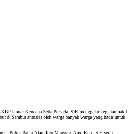
KBP Januar Kencana Setia Persada. SIK menggelar kegiatan bakti
but di Sambut antusias oleh warga,banyak warga yang hadir untuk
Humas Polres Pagar Alam Iptu Mansyur, Amd.Kep., S.H serta