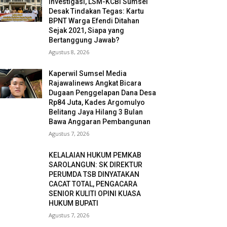
Investigasi, LSM-KCBI Sumsel
Desak Tindakan Tegas: Kartu
BPNT Warga Efendi Ditahan
Sejak 2021, Siapa yang
Bertanggung Jawab?
Agustus 8, 2026
Kaperwil Sumsel Media
Rajawalinews Angkat Bicara
Dugaan Penggelapan Dana Desa
Rp84 Juta, Kades Argomulyo
Belitang Jaya Hilang 3 Bulan
Bawa Anggaran Pembangunan
Agustus 7, 2026
KELALAIAN HUKUM PEMKAB
SAROLANGUN: SK DIREKTUR
PERUMDA TSB DINYATAKAN
CACAT TOTAL, PENGACARA
SENIOR KULITI OPINI KUASA
HUKUM BUPATI
Agustus 7, 2026