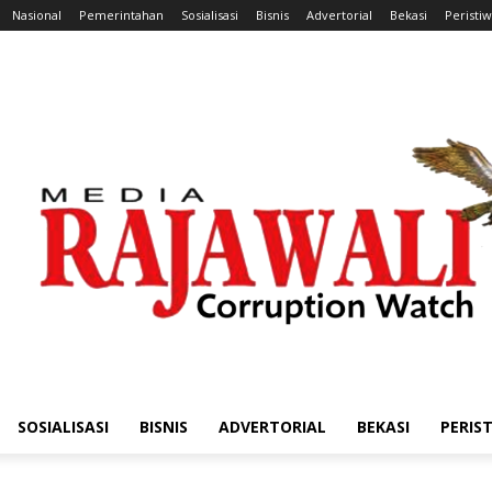
Nasional
Pemerintahan
Sosialisasi
Bisnis
Advertorial
Bekasi
Peristi
SOSIALISASI
BISNIS
ADVERTORIAL
BEKASI
PERIS