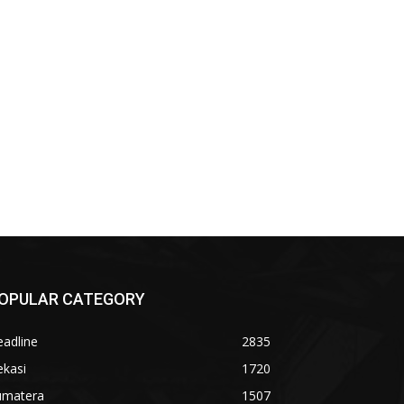
OPULAR CATEGORY
adline
2835
ekasi
1720
umatera
1507