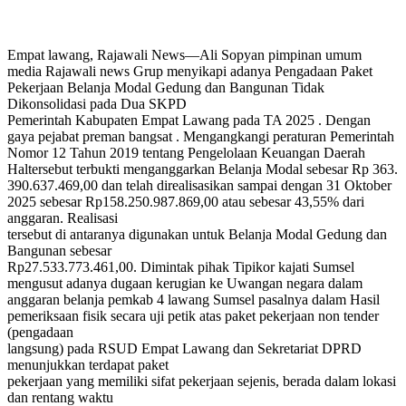
Empat lawang, Rajawali News—Ali Sopyan pimpinan umum
media Rajawali news Grup menyikapi adanya Pengadaan Paket
Pekerjaan Belanja Modal Gedung dan Bangunan Tidak
Dikonsolidasi pada Dua SKPD
Pemerintah Kabupaten Empat Lawang pada TA 2025 . Dengan
gaya pejabat preman bangsat . Mengangkangi peraturan Pemerintah
Nomor 12 Tahun 2019 tentang Pengelolaan Keuangan Daerah
Haltersebut terbukti menganggarkan Belanja Modal sebesar Rp 363.
390.637.469,00 dan telah direalisasikan sampai dengan 31 Oktober
2025 sebesar Rp158.250.987.869,00 atau sebesar 43,55% dari
anggaran. Realisasi
tersebut di antaranya digunakan untuk Belanja Modal Gedung dan
Bangunan sebesar
Rp27.533.773.461,00. Dimintak pihak Tipikor kajati Sumsel
mengusut adanya dugaan kerugian ke Uwangan negara dalam
anggaran belanja pemkab 4 lawang Sumsel pasalnya dalam Hasil
pemeriksaan fisik secara uji petik atas paket pekerjaan non tender
(pengadaan
langsung) pada RSUD Empat Lawang dan Sekretariat DPRD
menunjukkan terdapat paket
pekerjaan yang memiliki sifat pekerjaan sejenis, berada dalam lokasi
dan rentang waktu