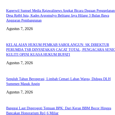
Kaperwil Sumsel Media Rajawalinews Angkat Bicara Dugaan Penggelapa
Desa Rp84 Juta, Kades Argomulyo Belitang Jaya Hilang 3 Bulan Bawa
Anggaran Pembangunan
Agustus 7, 2026
KELALAIAN HUKUM PEMKAB SAROLANGUN: SK DIREKTUR
PERUMDA TSB DINYATAKAN CACAT TOTAL, PENGACARA SENI
KULITI OPINI KUASA HUKUM BUPATI
Agustus 7, 2026
Sepuluh Tahun Beroperasi, Limbah Cemari Lahan Warga, Diduga DLH
Sumenep Masuk Angin
Agustus 7, 2026
Banggai Laut Digerogoti Temuan BPK: Dari Keran BBM Bocor Hingga
Bancakan Honorarium Rp1,6 Miliar