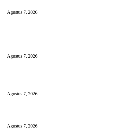
Sumenep Masuk Angin
Agustus 7, 2026
POPULAR POSTS
Kaperwil Sumsel Media Rajawalinews Angkat Bicara Dugaan Penggelapa
Desa Rp84 Juta, Kades Argomulyo Belitang Jaya Hilang 3 Bulan Bawa
Anggaran Pembangunan
Agustus 7, 2026
KELALAIAN HUKUM PEMKAB SAROLANGUN: SK DIREKTUR
PERUMDA TSB DINYATAKAN CACAT TOTAL, PENGACARA SENI
KULITI OPINI KUASA HUKUM BUPATI
Agustus 7, 2026
Sepuluh Tahun Beroperasi, Limbah Cemari Lahan Warga, Diduga DLH
Sumenep Masuk Angin
Agustus 7, 2026