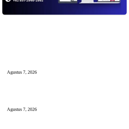
EDITOR PICKS
Kaperwil Sumsel Media Rajawalinews Angkat Bicara Dugaan Penggelapa
Desa Rp84 Juta, Kades Argomulyo Belitang Jaya Hilang 3 Bulan Bawa
Anggaran Pembangunan
Agustus 7, 2026
KELALAIAN HUKUM PEMKAB SAROLANGUN: SK DIREKTUR
PERUMDA TSB DINYATAKAN CACAT TOTAL, PENGACARA SENI
KULITI OPINI KUASA HUKUM BUPATI
Agustus 7, 2026
Sepuluh Tahun Beroperasi, Limbah Cemari Lahan Warga, Diduga DLH