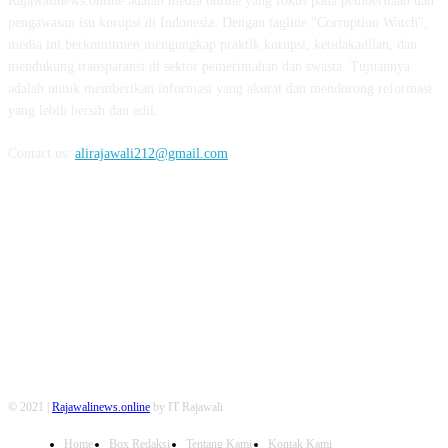
Rajawalinews.online adalah media online yang fokus pada pemberitaan dan
pengawasan isu korupsi di Indonesia. Dengan tagline "Corruption Watch",
media ini berkomitmen mengungkap praktik korupsi, ketidakadilan, dan
mendukung transparansi di sektor pemerintahan dan swasta. Tujuannya
adalah untuk memberikan informasi yang akurat dan mendorong reformasi
yang lebih bersih dan adil.
Contact us:
alirajawali212@gmail.com
FOLLOW US
© 2021 |
Rajawalinews.online
by IT Rajawali
Home
Box Redaksi
Tentang Kami
Kontak Kami