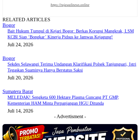
https://rajawalinews.online
RELATED ARTICLES
Bogor
Bait Hukum Tumpul di Kejari Bogor: Berkas Korupsi Mangkrak, LSM
KCBI Siap ‘Bongkar’ Kinerja Pidsus ke Jamwas Kejagung!
Juli 24, 2026
Bogor
Sekdes Selawangi Terima Undangan Klarifikasi Polsek Tanjungsari, Istri
Tegaskan Suaminya Hanya Berstatus Saksi
Juli 20, 2026
Sumatera Barat
MELEDAK! Sengketa 600 Hektare Plasma Guncang PT GMP,
Kementerian HAM Minta Perpanjangan HGU Ditunda
Juli 14, 2026
- Advertisment -