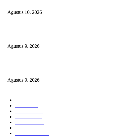
MANAJEMEN BUNGKAM ​
Agustus 10, 2026
OPERASI GABUNGAN GAGALKAN PENYELUNDUPAN 1,3 TON
KETAMINE DI PERAIRAN NATUNA
Agustus 9, 2026
Polsek Sungai Rotan Ungkap Kasus Pencurian Sepeda Motor, Seorang Resi
Diamankan
Agustus 9, 2026
POPULAR CATEGORY
Headline
2840
Bekasi
1723
Sumatera
1507
Peristiwa
1183
Purwakarta
842
Nasional
586
Pemerintahan
537