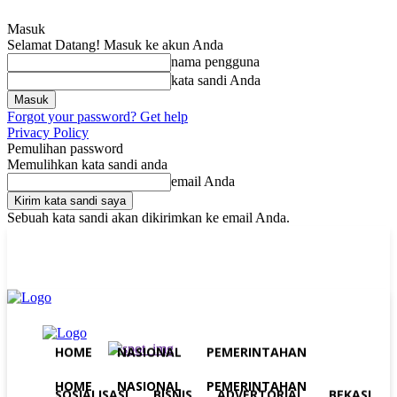
Masuk
Selamat Datang! Masuk ke akun Anda
nama pengguna
kata sandi Anda
Forgot your password? Get help
Privacy Policy
Pemulihan password
Memulihkan kata sandi anda
email Anda
Sebuah kata sandi akan dikirimkan ke email Anda.
Senin, Agustus 10, 2026
Masuk / Bergabung
Home
Nasional
Pemerintahan
Sosialisasi
Bisnis
Advertorial
Bekasi
Peristiwa
Purwakarta
Jakarta
HOME
NASIONAL
PEMERINTAHAN
HOME
NASIONAL
PEMERINTAHAN
SOSIALISASI
BISNIS
ADVERTORIAL
BEKASI