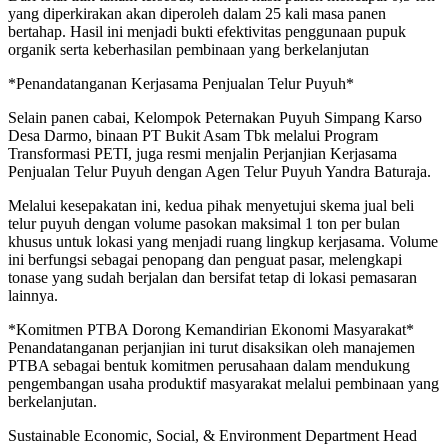
yang diperkirakan akan diperoleh dalam 25 kali masa panen
bertahap. Hasil ini menjadi bukti efektivitas penggunaan pupuk
organik serta keberhasilan pembinaan yang berkelanjutan
*Penandatanganan Kerjasama Penjualan Telur Puyuh*
Selain panen cabai, Kelompok Peternakan Puyuh Simpang Karso
Desa Darmo, binaan PT Bukit Asam Tbk melalui Program
Transformasi PETI, juga resmi menjalin Perjanjian Kerjasama
Penjualan Telur Puyuh dengan Agen Telur Puyuh Yandra Baturaja.
Melalui kesepakatan ini, kedua pihak menyetujui skema jual beli
telur puyuh dengan volume pasokan maksimal 1 ton per bulan
khusus untuk lokasi yang menjadi ruang lingkup kerjasama. Volume
ini berfungsi sebagai penopang dan penguat pasar, melengkapi
tonase yang sudah berjalan dan bersifat tetap di lokasi pemasaran
lainnya.
*Komitmen PTBA Dorong Kemandirian Ekonomi Masyarakat*
Penandatanganan perjanjian ini turut disaksikan oleh manajemen
PTBA sebagai bentuk komitmen perusahaan dalam mendukung
pengembangan usaha produktif masyarakat melalui pembinaan yang
berkelanjutan.
Sustainable Economic, Social, & Environment Department Head