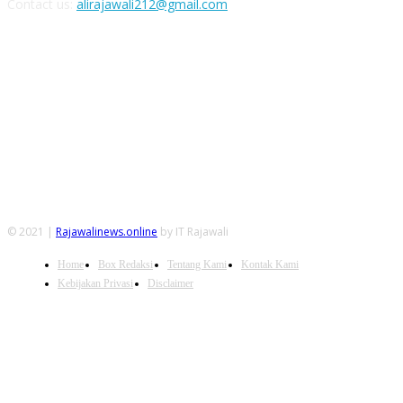
Contact us:
alirajawali212@gmail.com
FOLLOW US
© 2021 |
Rajawalinews.online
by IT Rajawali
Home
Box Redaksi
Tentang Kami
Kontak Kami
Kebijakan Privasi
Disclaimer