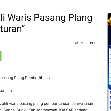
li Waris Pasang Plang
turan”
595
0
Pamasang Plang Pemberithuan
.online
ak ahli waris pasang plang pemberitahuan bahwa lahan
Kec. Sungai Sunyi, Kab. Mempawah, KALBAR sedang