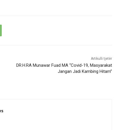
Artikulli tjetër
DR.H.RA Munawar Fuad MA “Covid-19, Masyarakat
Jangan Jadi Kambing Hitam”
ws