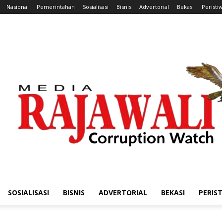
Nasional
Pemerintahan
Sosialisasi
Bisnis
Advertorial
Bekasi
Peristi
SOSIALISASI
BISNIS
ADVERTORIAL
BEKASI
PERIS