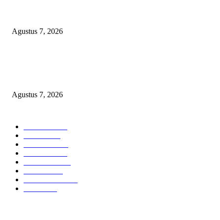
Desa Rp84 Juta, Kades Argomulyo Belitang Jaya Hilang 3 Bulan Bawa
Anggaran Pembangunan
Agustus 7, 2026
KELALAIAN HUKUM PEMKAB SAROLANGUN: SK DIREKTUR
PERUMDA TSB DINYATAKAN CACAT TOTAL, PENGACARA SENI
KULITI OPINI KUASA HUKUM BUPATI
Agustus 7, 2026
POPULAR CATEGORY
Headline
2835
Bekasi
1720
Sumatera
1507
Peristiwa
1183
Purwakarta
842
Nasional
586
Pemerintahan
537
Jakarta
475