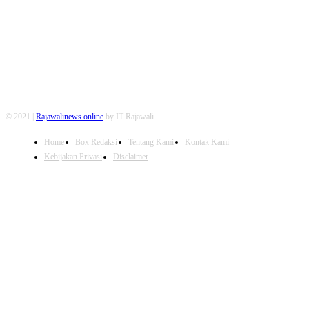
FOLLOW US
© 2021 |
Rajawalinews.online
by IT Rajawali
Home
Box Redaksi
Tentang Kami
Kontak Kami
Kebijakan Privasi
Disclaimer