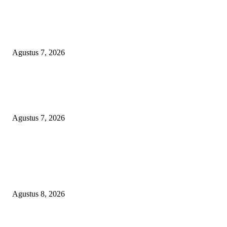
Kaperwil Sumsel Media Rajawalinews Angkat Bicara Dugaan Penggelapa
Desa Rp84 Juta, Kades Argomulyo Belitang Jaya Hilang 3 Bulan Bawa
Anggaran Pembangunan
Agustus 7, 2026
KELALAIAN HUKUM PEMKAB SAROLANGUN: SK DIREKTUR
PERUMDA TSB DINYATAKAN CACAT TOTAL, PENGACARA SENI
KULITI OPINI KUASA HUKUM BUPATI
Agustus 7, 2026
POPULAR POSTS
Menanggapi Berita Media Ruang Investigasi, LSM-KCBI Sumsel Desak
Tindakan Tegas: Kartu BPNT Warga Efendi Ditahan Sejak 2021, Siapa ya
Bertanggung Jawab?
Agustus 8, 2026
Kaperwil Sumsel Media Rajawalinews Angkat Bicara Dugaan Penggelapa