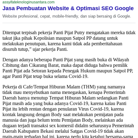
assyifateknologinusantara.com
Jasa Pembuatan Website & Optimasi SEO Google
Website profesional, cepat, mobile-friendly, dan siap bersaing di Google.
Ditempat terpisah pekerja Panti Pijat Putry mengatakan mereka tidak
takut jika pihak Kepolisian maupun Satpol PP datang untuk
melakukan penutupan, karena kami tidak ada pemberitahauan
disuruh tutup,” ujar pekerja Panti.
Dengan adanya beberapa Panti Pijat yang masih buka di Wilayah
Cibitung dan Cikarang Barat, maka dapat diduga bahwa pemilik
Panti Pijat ada Setoran kepada Penegak Hukum maupun Satpol PP,
agar Panti Pijat tetap buka selama Covid-19.
Pekerja di Cafe/Tempat Hiburan Malam (THM) yang namanya
tidak mau menyebutkan nama menegaskan, kenapa Pemerintah
Daerah hanya menutup Tempat Hiburan Malam sedangkan Panti
Pijat masih ada yang buka adanya Covid-19, karena kalau Panti
Pijat itu lebih rentan dengan penularan Virus Covid-19, karena
kontak langsung dengan Body saat melakukan pemijatan pada
manusia dan juga belum tentu Pemijatan Body, melainkan ada
dugaan terjadi transaksi sex komersil didalm seharusnya Pemerintah
Daerah Kabupaten Bekasi melalui Satgas Covid-19 tidak akan
main-main terhadap hal ini, karena perlu kita ketahui bersama-sama