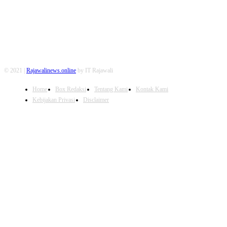
© 2021 |
Rajawalinews.online
by IT Rajawali
Home
Box Redaksi
Tentang Kami
Kontak Kami
Kebijakan Privasi
Disclaimer