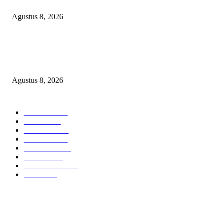
DILIBAS PEJABAT ATAU PENJAHAT
Agustus 8, 2026
RAKYAT KECIL DIPERAS, SERTIFIKAT PTSL DITUMBALKAN UT
Relawan Pembela Prabowo Ali Sofyan Minta APH Tangkap Oknum Kades
Bangsat Madugondo: Ini Pengkhianatan Terhadap Program Presiden!
Agustus 8, 2026
POPULAR CATEGORY
Headline
2839
Bekasi
1722
Sumatera
1507
Peristiwa
1183
Purwakarta
842
Nasional
586
Pemerintahan
537
Jakarta
476