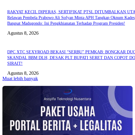
RAKYAT KECIL DIPERAS, SERTIFIKAT PTSL DITUMBALKAN UT
Relawan Pembela Prabowo Ali Sofyan Minta APH Tangkap Oknum Kades
Bangsat Madugondo: Ini Pengkhianatan Terhadap Program Presiden!
Agustus 8, 2026
DPC XTC SEXYROAD BEKASI “SERBU” PEMKAB: BONGKAR DU
SKANDAL BBM DLH, DESAK PLT BUPATI SERET DAN COPOT DO
SIRAIT!
Agustus 8, 2026
Muat lebih banyak