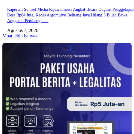
Kaperwil Sumsel Media Rajawalinews Angkat Bicara Dugaan Penggelapa
Desa Rp84 Juta, Kades Argomulyo Belitang Jaya Hilang 3 Bulan Bawa
Anggaran Pembangunan
Agustus 7, 2026
Muat lebih banyak