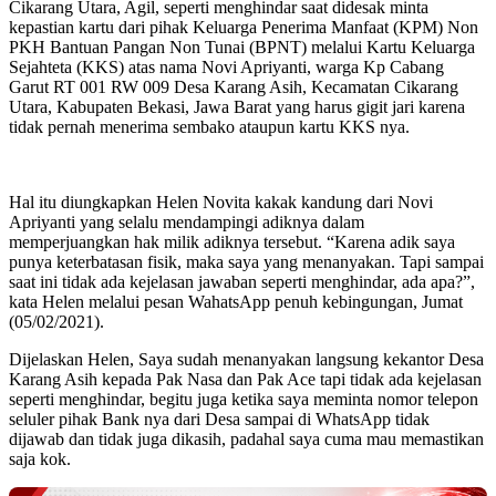
Cikarang Utara, Agil, seperti menghindar saat didesak minta
kepastian kartu dari pihak Keluarga Penerima Manfaat (KPM) Non
PKH Bantuan Pangan Non Tunai (BPNT) melalui Kartu Keluarga
Sejahteta (KKS) atas nama Novi Apriyanti, warga Kp Cabang
Garut RT 001 RW 009 Desa Karang Asih, Kecamatan Cikarang
Utara, Kabupaten Bekasi, Jawa Barat yang harus gigit jari karena
tidak pernah menerima sembako ataupun kartu KKS nya.
Hal itu diungkapkan Helen Novita kakak kandung dari Novi
Apriyanti yang selalu mendampingi adiknya dalam
memperjuangkan hak milik adiknya tersebut. “Karena adik saya
punya keterbatasan fisik, maka saya yang menanyakan. Tapi sampai
saat ini tidak ada kejelasan jawaban seperti menghindar, ada apa?”,
kata Helen melalui pesan WahatsApp penuh kebingungan, Jumat
(05/02/2021).
Dijelaskan Helen, Saya sudah menanyakan langsung kekantor Desa
Karang Asih kepada Pak Nasa dan Pak Ace tapi tidak ada kejelasan
seperti menghindar, begitu juga ketika saya meminta nomor telepon
seluler pihak Bank nya dari Desa sampai di WhatsApp tidak
dijawab dan tidak juga dikasih, padahal saya cuma mau memastikan
saja kok.