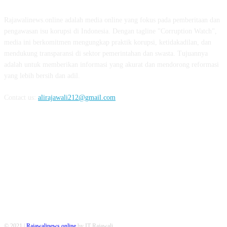
Rajawalinews.online adalah media online yang fokus pada pemberitaan dan
pengawasan isu korupsi di Indonesia. Dengan tagline "Corruption Watch",
media ini berkomitmen mengungkap praktik korupsi, ketidakadilan, dan
mendukung transparansi di sektor pemerintahan dan swasta. Tujuannya
adalah untuk memberikan informasi yang akurat dan mendorong reformasi
yang lebih bersih dan adil.
Contact us:
alirajawali212@gmail.com
FOLLOW US
© 2021 |
Rajawalinews.online
by IT Rajawali