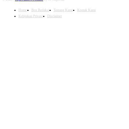
Home
Box Redaksi
Tentang Kami
Kontak Kami
Kebijakan Privasi
Disclaimer