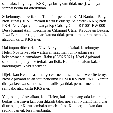
sembako. Lagi-lagi TKSK juga bungkam tidak menjawabnya
sampai berita ini diterbitkan.
Sebelumnya diberitakan, Terdaftar penerima KPM Bantuan Pangan
Non Tunai (BPNT) melaui Kartu Keluarga Sejahtera (KKS) Non
PKH, Novi Apriyanti, warga Kp Cabang Garut RT 001 RW 009
Desa Karang Asih, Kecamatan Cikarang Utara, Kabupaten Bekasi,
Jawa Barat, harus gigit jari karena tidak pernah menerima sembako
ataupun kartu KKS nya.
Hal itupun dibenarkan Novi Apriyanti dan kakak kandungnya
Helen Novita kepada wartawan saat mengungkapkan rasa
kekecewaan dirumahnya, Rabu (03/02/2021). Novi Apriyanti
sendiri mempunyai keterbatasan fisik, Hal itu dikatakan kakak
kandungnya Novi Apriyanti.
Dijelaskan Helen, saat mengecek melalui salah satu website ternyata
Novi Apriyanti salah satu penerima KPM KKS Non PKH. Namun
dirinya kecewa sampai saat ini adiknya tidak pernah menerima
sembako atau kartu KKS nya.
Yang sangat disesalkan, kata Helen, kalau memang ada kekurangan
berkas, harusnya kan bisa dikasih tahu, apa yang kurang nanti biar
di urus, agar Kartu sembako tersebut bisa Kita pergunakan dan
sedikit banyak bisa membantu.