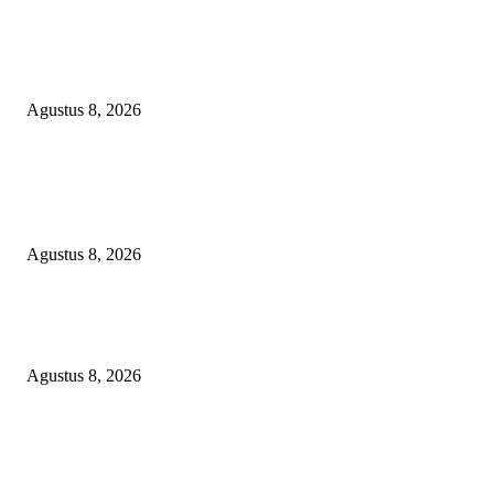
Menanggapi Berita Media Ruang Investigasi, LSM-KCBI Sumsel Desak
Tindakan Tegas: Kartu BPNT Warga Efendi Ditahan Sejak 2021, Siapa ya
Bertanggung Jawab?
Agustus 8, 2026
POPULAR POSTS
Minta Presiden Turun Tangan, Relawan Sebut Oknum Beking Bikin Polda
Sumsel Macan Ompong
Agustus 8, 2026
PENGUKUHAN PALANG MERAH REMAJA (PMR) TINGKAT MULA
PERTAMA DI BANGGAI SELATAN
Agustus 8, 2026
Menanggapi Berita Media Ruang Investigasi, LSM-KCBI Sumsel Desak
Tindakan Tegas: Kartu BPNT Warga Efendi Ditahan Sejak 2021, Siapa ya
Bertanggung Jawab?