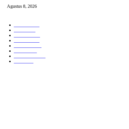
Agustus 8, 2026
POPULAR CATEGORY
Headline
2836
Bekasi
1720
Sumatera
1507
Peristiwa
1183
Purwakarta
842
Nasional
586
Pemerintahan
537
Jakarta
476