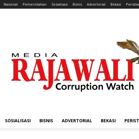
Nasional
Pemerintahan
Sosialisasi
Bisnis
Advertorial
Bekasi
Peristi
SOSIALISASI
BISNIS
ADVERTORIAL
BEKASI
PERIS