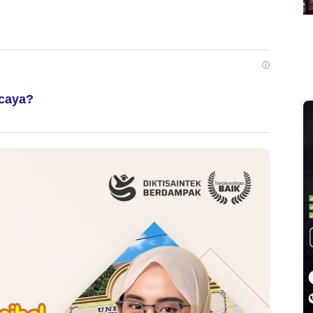
m
ⓘ
rcaya?