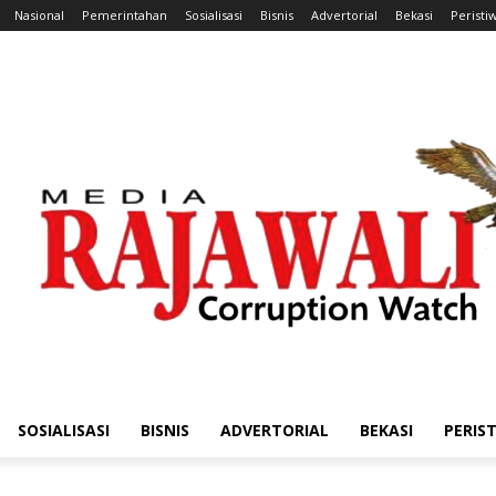
Nasional
Pemerintahan
Sosialisasi
Bisnis
Advertorial
Bekasi
Peristi
SOSIALISASI
BISNIS
ADVERTORIAL
BEKASI
PERIS