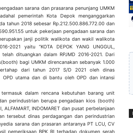
pengadaan sarana dan prasarana penunjang UMKM
padahal pemerintah Kota Depok menganggarkan
da tahun 2018 sebesar Rp.212.500.886.772.00 dan
8.590.951.55 untuk pekerjaan pengadaan sarana dan
erupakan janji politik walikota dan wakil walikota
2016-2021 yaitu “KOTA DEPOK YANG UNGGUL,
 telah dituangkan dalam RPJMD 2016-2021. Dari
os(booth) bagi UMKM direncanakan sebanyak 1.000
bertahap dari tahun 2017 S/D 2021 oleh dinas
i OPD utama dan di bantu oleh OPD dan intansi
 termasuk dalam rencana kebutuhan barang unit
an perindustrian berupa pengadaan kios (booth)
, ALFAMART, INDOMARET dan pusat perbelanjaan
an tersebut dinas perdagangan dan perindustrian
nyedia sarana dan prasaran antaranya PT LCU, CV
sil pemeriksaan BPK RI terhadap dokumen serah