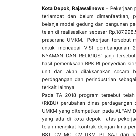
Kota Depok, Rajawalinews
– Pekerjaan 
terlambat dan belum dimanfaatkan, 
belanja modal gedung dan bangunan pa
telah di realisasikan sebesar Rp.187.99
prasarana UMKM.
Pekerjaan tersebut m
untuk mencapai VISI pembangunan 
NYAMAN DAN RELIGIUS” janji tersebut
hasil pemeriksaan BPK RI penyedian ki
unit dan akan dilaksanakan secara 
perdagangan dan perindustrian sebaga
terkait lainnya.
Pada TA 2018 program tersebut telah
(RKBU) perubahan dinas perdagangan d
UMKM yang ditempatkan pada ALFAMIDI
yang ada di kota depok
atas pekerja
telah mengikat kontrak dengan lima pe
BST, CV MC, CV DKM, PT SAJ, dari ha