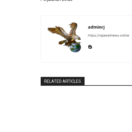
adminrj
https://rajawalinews.online
RELATED ARTICLES