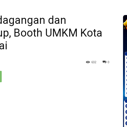
dagangan dan
rup, Booth UMKM Kota
ai
632
0