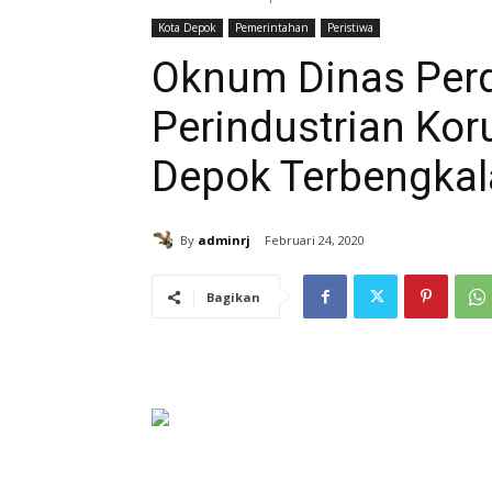
Kota Depok
Pemerintahan
Peristiwa
Oknum Dinas Per
Perindustrian Ko
Depok Terbengkal
By
adminrj
Februari 24, 2020
Bagikan