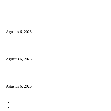
POPULAR POSTS
TOPENG BUALAN ‘SALAH KETIK’ RP95,4 MILIAR: CARA HALUS 
SKPD KABUPATEN BOGOR SEMBUNYIKAN BIAYA PESTA MEETI
DI HOTEL MEWAH
Agustus 6, 2026
Bawa-bawa Nama Kapolres Buat Sogok Pers, LSM KCBI Desak Polisi Ta
Oknum (I) Otak Bisnis Batu Bara Ilegal!
Agustus 6, 2026
TANGKAP GEROMBOLAN KEPALA DINAS PENDIDIKAN PUNGLI
BERJEMAAH WILAYAH BENGKULU
Agustus 6, 2026
POPULAR CATEGORY
Headline
2835
Bekasi
1718