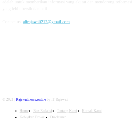
adalah untuk memberikan informasi yang akurat dan mendorong reformasi
yang lebih bersih dan adil.
Contact us:
alirajawali212@gmail.com
FOLLOW US
© 2021 |
Rajawalinews.online
by IT Rajawali
Home
Box Redaksi
Tentang Kami
Kontak Kami
Kebijakan Privasi
Disclaimer