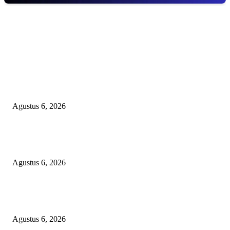
EDITOR PICKS
TOPENG BUALAN ‘SALAH KETIK’ RP95,4 MILIAR: CARA HALUS 
SKPD KABUPATEN BOGOR SEMBUNYIKAN BIAYA PESTA MEETI
DI HOTEL MEWAH
Agustus 6, 2026
Bawa-bawa Nama Kapolres Buat Sogok Pers, LSM KCBI Desak Polisi Ta
Oknum (I) Otak Bisnis Batu Bara Ilegal!
Agustus 6, 2026
TANGKAP GEROMBOLAN KEPALA DINAS PENDIDIKAN PUNGLI
BERJEMAAH WILAYAH BENGKULU
Agustus 6, 2026