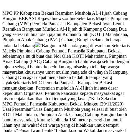
MPC PP Kabupaten Bekasi Resmikan Mushola AL-Hijrah Cabang
Bungin BEKASI-Rajawalinews.onlineSekertaris Majelis Pimpinan
Cabang (MPC) Pemuda Pancasila Kabupaten Bekasi Iwan Lentik
Resmikan Bangunan Mushola Al-Hijrah di Kampung Cabang Dua
yang selesai di buat oleh jajaran Komando Inti (KOTI) Mahatidana,
Pimpinan Anak Cabang (PAC) Cabang Bungin selama beberapa
bulan kebelakang
“Bangunan Mushola yang diresmikan Sekertaris
Majelis Pimpinan Cabang Pemuda Pancasila Kabupaten Bekasi
sebelumnya itu di buat dari Nol Oleh KOTI Mahatidana, Pimpinan
Anak Cabang (PAC) Cabang Bungin di bantu warga sekitar dengan
tujuan sebagai bentuk kepedulian organisasinya tehadap warga
masyarakat khususnya umat muslim yang ada di wilayah Kampung
Cabang Dua agar dapat menjalankan badah di tempat yang
layakSekertaris MPC Pemuda Pancasila Kabupaten Bekasi
mengungkapkan, Peresmian musholah Al-Hijrah ini atas dasar
kepedulian Organisasi Pemuda Pancasila kepada masyarakat agar
bisa menjalankan ibadah di tempat yang layak,”Kata Sekertaris
MPC Pemuda Pancasila Kabupeten Bekasi Minggu (29/11/2020)
Usai Peresmian”Luas Bangunan Mushola yang selesai di buat oleh
KOTI Mahatidana, Pimpinan Anak Cabang Cabang Bungin dan di
bantu masyarakat, kurang lebih ada 150 meter persegi dan untuk
lahan nya ini wakaf dari warga yang di hibahkan untuk tempat
ibadah,” Papar Iwan Lentik”Lahan kosong Wakaf dari masyarakat