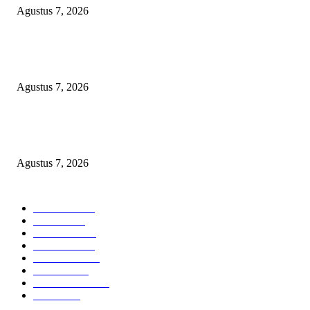
Agustus 7, 2026
Dugaan Pembiaran Limbah DLH Kab Sumenep Bungkam Petani Tembaka
Menanggung Rugi
Agustus 7, 2026
Arogansi Kekuasaan DPRD Bekasi, Prabowo Subianto Selaku Ketua Um
Partai Gerindra Didesak Pecat Anggota Dewan M
Agustus 7, 2026
POPULAR CATEGORY
Headline
2835
Bekasi
1720
Sumatera
1507
Peristiwa
1183
Purwakarta
842
Nasional
586
Pemerintahan
537
Jakarta
475