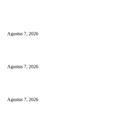
EDITOR PICKS
Banggai Laut Digerogoti Temuan BPK: Dari Keran BBM Bocor Hingga
Bancakan Honorarium Rp1,6 Miliar
Agustus 7, 2026
Dugaan Pembiaran Limbah DLH Kab Sumenep Bungkam Petani Tembaka
Menanggung Rugi
Agustus 7, 2026
Arogansi Kekuasaan DPRD Bekasi, Prabowo Subianto Selaku Ketua Um
Partai Gerindra Didesak Pecat Anggota Dewan M
Agustus 7, 2026
POPULAR POSTS
Banggai Laut Digerogoti Temuan BPK: Dari Keran BBM Bocor Hingga
Bancakan Honorarium Rp1,6 Miliar