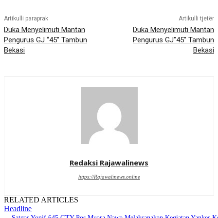
Artikulli paraprak
Artikulli tjetër
Duka Menyelimuti Mantan
Duka Menyelimuti Mantan
Pengurus GJ “45” Tambun
Pengurus GJ”45″ Tambun
Bekasi
Bekasi
Redaksi Rajawalinews
https://Rajawalinews.online
RELATED ARTICLES
Headline
Satgas Yonif 645 GTY Pos Muara Nawa Melaksanakan Kegiatan Yankes K