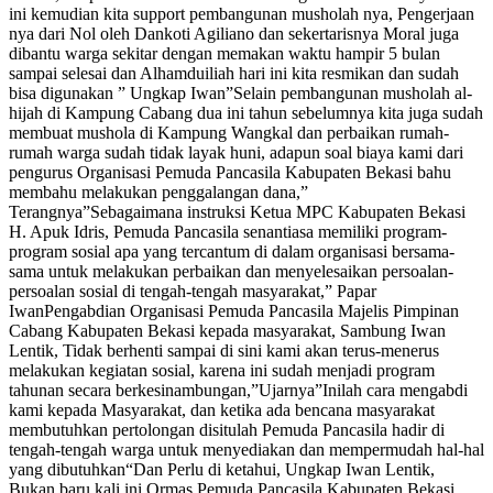
ini kemudian kita support pembangunan musholah nya, Pengerjaan
nya dari Nol oleh Dankoti Agiliano dan sekertarisnya Moral juga
dibantu warga sekitar dengan memakan waktu hampir 5 bulan
sampai selesai dan Alhamduiliah hari ini kita resmikan dan sudah
bisa digunakan ” Ungkap Iwan”Selain pembangunan musholah al-
hijah di Kampung Cabang dua ini tahun sebelumnya kita juga sudah
membuat mushola di Kampung Wangkal dan perbaikan rumah-
rumah warga sudah tidak layak huni, adapun soal biaya kami dari
pengurus Organisasi Pemuda Pancasila Kabupaten Bekasi bahu
membahu melakukan penggalangan dana,”
Terangnya”Sebagaimana instruksi Ketua MPC Kabupaten Bekasi
H. Apuk Idris, Pemuda Pancasila senantiasa memiliki program-
program sosial apa yang tercantum di dalam organisasi bersama-
sama untuk melakukan perbaikan dan menyelesaikan persoalan-
persoalan sosial di tengah-tengah masyarakat,” Papar
IwanPengabdian Organisasi Pemuda Pancasila Majelis Pimpinan
Cabang Kabupaten Bekasi kepada masyarakat, Sambung Iwan
Lentik, Tidak berhenti sampai di sini kami akan terus-menerus
melakukan kegiatan sosial, karena ini sudah menjadi program
tahunan secara berkesinambungan,”Ujarnya”Inilah cara mengabdi
kami kepada Masyarakat, dan ketika ada bencana masyarakat
membutuhkan pertolongan disitulah Pemuda Pancasila hadir di
tengah-tengah warga untuk menyediakan dan mempermudah hal-hal
yang dibutuhkan“Dan Perlu di ketahui, Ungkap Iwan Lentik,
Bukan baru kali ini Ormas Pemuda Pancasila Kabupaten Bekasi