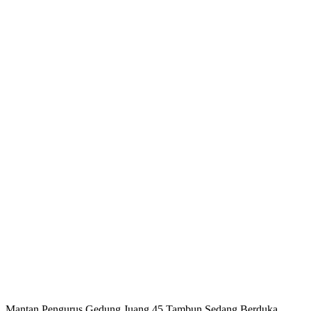
Mantan Pengurus Gedung Juang 45 Tambun Sedang Berduka