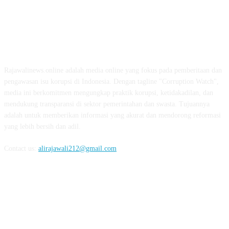
ABOUT US
Rajawalinews.online adalah media online yang fokus pada pemberitaan dan
pengawasan isu korupsi di Indonesia. Dengan tagline "Corruption Watch",
media ini berkomitmen mengungkap praktik korupsi, ketidakadilan, dan
mendukung transparansi di sektor pemerintahan dan swasta. Tujuannya
adalah untuk memberikan informasi yang akurat dan mendorong reformasi
yang lebih bersih dan adil.
Contact us:
alirajawali212@gmail.com
FOLLOW US