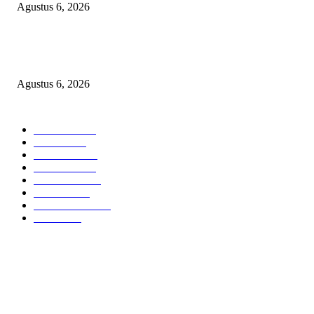
Agustus 6, 2026
TANGKAP GEROMBOLAN KEPALA DINAS PENDIDIKAN PUNGLI
BERJEMAAH WILAYAH BENGKULU
Agustus 6, 2026
POPULAR CATEGORY
Headline
2835
Bekasi
1718
Sumatera
1507
Peristiwa
1183
Purwakarta
842
Nasional
586
Pemerintahan
537
Jakarta
475