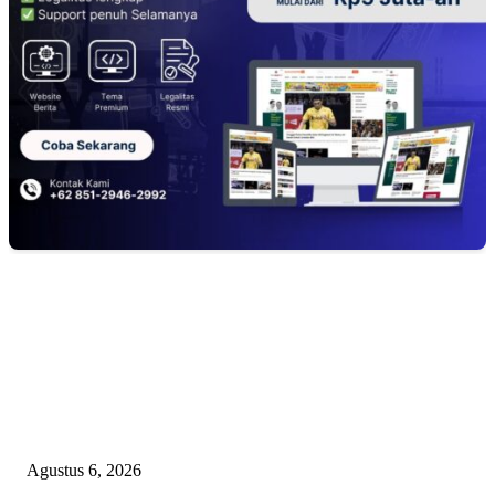
EDITOR PICKS
TOPENG BUALAN ‘SALAH KETIK’ RP95,4 MILIAR: CARA HALUS 
SKPD KABUPATEN BOGOR SEMBUNYIKAN BIAYA PESTA MEETI
DI HOTEL MEWAH
Agustus 6, 2026