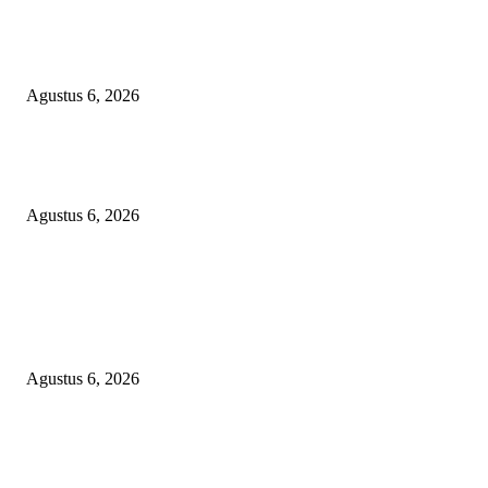
Bawa-bawa Nama Kapolres Buat Sogok Pers, LSM KCBI Desak Polisi Ta
Oknum (I) Otak Bisnis Batu Bara Ilegal!
Agustus 6, 2026
TANGKAP GEROMBOLAN KEPALA DINAS PENDIDIKAN PUNGLI
BERJEMAAH WILAYAH BENGKULU
Agustus 6, 2026
POPULAR POSTS
TOPENG BUALAN ‘SALAH KETIK’ RP95,4 MILIAR: CARA HALUS 
SKPD KABUPATEN BOGOR SEMBUNYIKAN BIAYA PESTA MEETI
DI HOTEL MEWAH
Agustus 6, 2026
Bawa-bawa Nama Kapolres Buat Sogok Pers, LSM KCBI Desak Polisi Ta
Oknum (I) Otak Bisnis Batu Bara Ilegal!