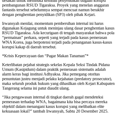
desakan untuk membuka kembali penyelidikan dugaan korupsi
pembangunan RSUD Tigaraksa. Proyek yang menelan anggaran
fantastis tersebut sebelumnya sempat mencuat namun berakhir
dengan penghentian penyidikan (SP3) oleh pihak Kejari.
Irwansyah menilai, momentum pembersihan internal ini harus
digunakan Kejagung untuk meninjau ulang dasar penghentian kasus
RSUD Tigaraksa. Ada kecurigaan di tengah masyarakat bahwa pola
“permainan” perkara, seperti yang terjadi pada kasus pemerasan
WNA Korea, juga berpotensi terjadi pada penanganan kasus-kasus
korupsi kakap di daerah tersebut.
*Krisis Kepercayaan dan “Pagar Makan Tanaman”*
Keterlibatan pejabat strategis sekelas Kepala Seksi Tindak Pidana
Umum (Kasipidum) dalam praktik pemerasan sistematis adalah
alarm keras bagi institusi Adhyaksa. Jika pemegang otoritas
penuntutan justru menjadi pelaku kejahatan (predatory prosecutor),
maka seluruh produk hukum yang dihasilkan oleh Kejari Kabupaten
Tangerang selama ini patut diaudit ulang.
“Jika pengawasan internal di tingkat daerah gagal mendeteksi
pemerasan terhadap WNA, bagaimana kita bisa percaya mereka
objektif dalam menangani kasus korupsi yang melibatkan elite
kekuasaan lokal?” tambah Irwansyah, Sabtu 20 Desember 2025.