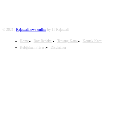
© 2021 |
Rajawalinews.online
by IT Rajawali
Home
Box Redaksi
Tentang Kami
Kontak Kami
Kebijakan Privasi
Disclaimer