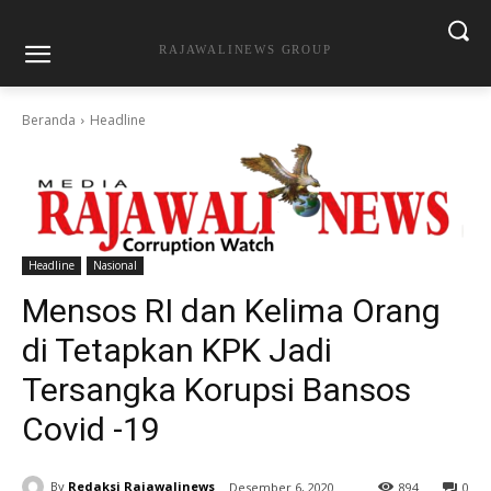
RAJAWALINEWS GROUP
Beranda
Headline
Headline
Nasional
Mensos RI dan Kelima Orang
di Tetapkan KPK Jadi
Tersangka Korupsi Bansos
Covid -19
By
Redaksi Rajawalinews
Desember 6, 2020
894
0