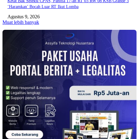
Ketat Bak Seleksi CPNS, Panitia 17-an RT 03 RW 08 KSB Grande 3
‘Haramkan’ Bocah Luar RT Ikut Lomba
Agustus 9, 2026
Muat lebih banyak