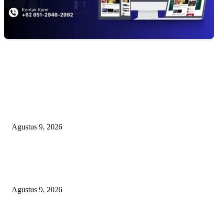
EDITOR PICKS
Polsek Sungai Rotan Ungkap Kasus Pencurian Sepeda Motor, Seorang Resi
Diamankan
Agustus 9, 2026
TOPENG “UMKM BERSAMA BAHAGIA 02” DI BALIK BISNIS
SERAGAM SMAN 1 BABELAN: PUNGLI TERSELUBUNG RP1,95 JU
WAJIB CASH!
Agustus 9, 2026