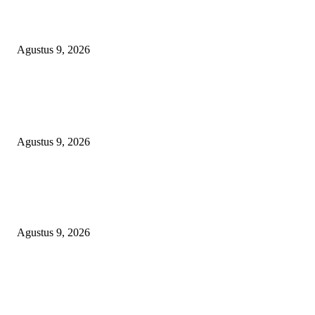
PJ KADES LIPULALONGO MINTA INSPEKTORAT DAN KEJARI
BANGGAI LAUT PERIKSA DIRINYA DALAM DUGAAN PENGALI
ANGGARAN UNTUK PELAKSANAAN PAW
Agustus 9, 2026
POPULAR POSTS
Polsek Sungai Rotan Ungkap Kasus Pencurian Sepeda Motor, Seorang Resi
Diamankan
Agustus 9, 2026
TOPENG “UMKM BERSAMA BAHAGIA 02” DI BALIK BISNIS
SERAGAM SMAN 1 BABELAN: PUNGLI TERSELUBUNG RP1,95 JU
WAJIB CASH!
Agustus 9, 2026
PJ KADES LIPULALONGO MINTA INSPEKTORAT DAN KEJARI
BANGGAI LAUT PERIKSA DIRINYA DALAM DUGAAN PENGALI
ANGGARAN UNTUK PELAKSANAAN PAW