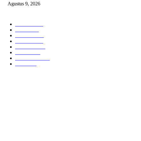
Agustus 9, 2026
POPULAR CATEGORY
Headline
2840
Bekasi
1723
Sumatera
1507
Peristiwa
1183
Purwakarta
842
Nasional
586
Pemerintahan
537
Jakarta
476